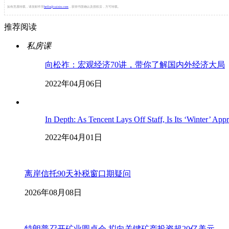
如有意愿转载，请发邮件至
hello@caixin.com
，获得书面确认及授权后，方可转载。
推荐阅读
私房课
向松祚：宏观经济70讲，带你了解国内外经济大局
2022年04月06日
In Depth: As Tencent Lays Off Staff, Is Its ‘Winter’ App
2022年04月01日
离岸信托90天补税窗口期疑问
2026年08月08日
特朗普召开矿业圆桌会 拟向关键矿产投资超20亿美元