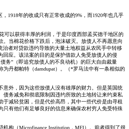
918年的收成只有正常收成的9%，而1920年也几乎
。种植棉花可以获得丰厚的利润，于是印度西部孟买德干地区的
款。当棉花价格下跌后，泡沫破灭。放债人不再愿意向
国统治者对贷款违约导致的大量土地权益从农民手中转移
，DARA）作为回应。该法案的目的是保护借款人免受放债人的侵
债务”（即追究放债人的不良动机）的巨大自由裁量
都帕特（damdupat）。（
*罗马法中有一条相似的
不意外，因为这些放债人没有雄厚的财力。但是英国统
、债务减免和彻底限制因违约所致的土地转让来约束私
助于减轻贫困，但是代价高昂，其中一些代价是由寻租
为只有他们有足够良好的信息来确保农村穷人免受特殊
nance Institution，MFI）。前者得到了很