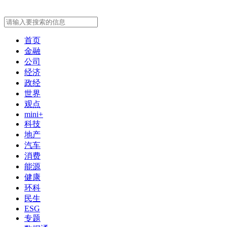
首页
金融
公司
经济
政经
世界
观点
mini+
科技
地产
汽车
消费
能源
健康
环科
民生
ESG
专题