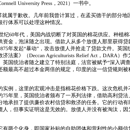
Cornnell University Press，2021）一书中。
属于歉收。几年前我曾计算过，在孟买德干的部分地区，1
银行体系可以处理这种情况。
78页）19世纪60年代，美国内战切断了对英国的棉花供应
供资金，泡沫随之出现。借款人从多个放债人那里获得贷
875年发起“暴动”，攻击放债人并抢走了贷款文件。英
（Deccan Agriculturists Relief Act
。英国统治者随之建立了特别法庭，法官被赋予“深入调查
最高不超过本金两倍的规定，印度的这一信贷规则被称为丹
）
实例，这里的宏观冲击是指棉花价格下跌。这次危机并
的75年里，英国统治者颁布了一系列法律，借助高利贷法
分地承担了提供廉价农村信贷和救济的任务。它的行动有
债人，但事实证明这是无效的。放债人并没有被淘汰，因
，即国家补贴的自助团体和营利性的小额信贷机构（Microfi