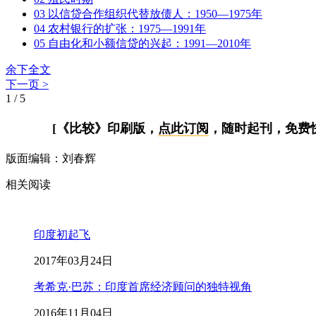
03 以信贷合作组织代替放债人：1950—1975年
04 农村银行的扩张：1975—1991年
05 自由化和小额信贷的兴起：1991—2010年
余下全文
下一页 >
1
/
5
[《比较》印刷版，
点此订阅
，随时起刊，免费
版面编辑：刘春辉
相关阅读
印度初起飞
2017年03月24日
考希克·巴苏：印度首席经济顾问的独特视角
2016年11月04日