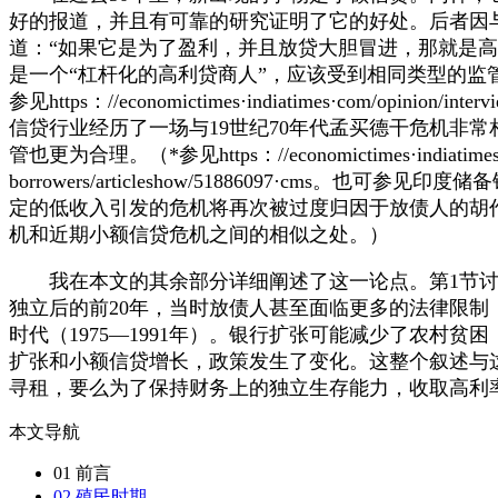
好的报道，并且有可靠的研究证明了它的好处。后者因与放债
道：“如果它是为了盈利，并且放贷大胆冒进，那就是
是一个“杠杆化的高利贷商人”，应该受到相同类型的监
参见https：//economictimes·indiatimes·com/opinion/intervi
信贷行业经历了一场与19世纪70年代孟买德干危机非
管也更为合理。
（*参见https：//economictimes·indiatimes·com
borrowers/articleshow/51886097·cms。也可参见印度储备银行，h
定的低收入引发的危机将再次被过度归因于放债人的胡
机和近期小额信贷危机之间的相似之处。）
我在本文的其余部分详细阐述了这一论点。第1节讨论
独立后的前20年，当时放债人甚至面临更多的法律限
时代（1975—1991年）。银行扩张可能减少了农村
扩张和小额信贷增长，政策发生了变化。这整个叙述与
寻租，要么为了保持财务上的独立生存能力，收取高利
本文导航
01 前言
02 殖民时期