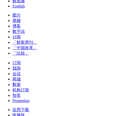
数据通
English
图片
视频
博客
数字说
讣闻
「财新周刊」
「中国改革」
「比较」
订阅
我闻
会议
商城
数据
机构订阅
智库
Promotion
应用下载
电脑版