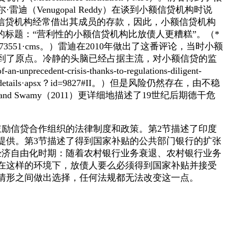
enugopal Reddy）在谈到小额信贷机构时说
信贷机构经常借出其成员的存款，因此，小额信贷机构
的标题：“营利性的小额信贷机构比放债人更糟糕”。
（*
w/6973551·cms。）
雷迪在2010年做出了这番评论，当时小额
回到了原点。冷静的头脑已经占据主流，对小额信贷的监
n-unprecedent-crisis-thanks-to-regulations-diligent-
etails·apsx？id=9827#II。）
但是风险仍然存在，由不稳
ry and Swamy（2011）更详细地描述了19世纪后期德干危
励信贷合作组织的法律制度和政策。第2节描述了印度
提供。第3节描述了得到国家补贴的公共部门银行的扩张
印度经济自由化时期：随着农村银行业务衰退、农村银行业务
在这样的环境下，放债人要么必须得到国家补贴并接受
情形之间做出选择，任何法规都无法改变这一点。