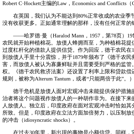
Robert C·Hockett主编的Law，Economics and Conflicts（
在英国，我们认为不能达到80%正常收成的农业季节就
没有收获更多。正如通常理解的那样，没有任何正常的
——哈罗德·曼（Haralod Mann，1957，第
农民就开始种植棉花。放债人蜂拥而至，为种植棉花提
过度杠杆化的借款人提供信贷。作为回应，德干农民在1
到放债人手里十分震惊，并于1879年颁布了《德干农民救济法案》
害，而放债人被认为寡廉鲜耻并且需要受到严格的监管
权。《德干农民救济法案》还设置了利率上限和贷款偿还额
规则，被称为Alterum Tantum，或者“只能两倍于此”。
德干危机是放债人面对宏观冲击未能提供保护措施的
治者将这个问题视作放债人的一种胡作非为。在接下来
人放债人。独立后，印度政府在面对宏观冲击时恰如其
所致。但是，印度政府在立法方面加倍努力，以压制放
的冲击（idiosyncratic shocks）。
在过去30年里，新出现的事物是小额信贷。同样，它有两个化身