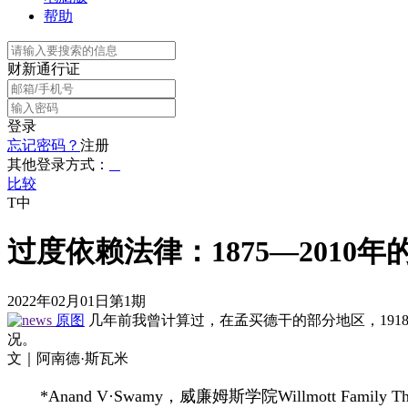
帮助
财新通行证
登录
忘记密码？
注册
其他登录方式：
比较
T中
过度依赖法律：1875—2010
2022年02月01日第1期
原图
几年前我曾计算过，在孟买德干的部分地区，191
况。
文｜阿南德·斯瓦米
*Anand V·Swamy，威廉姆斯学院Willmott Family Thi