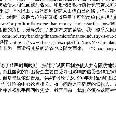
人相似而被污名化。印度储备银行前行长韦努戈帕尔·雷迪（V
高利贷。”他指出，虽然高利贷商人出借自己的钱，但小额
管。对雷迪这番言论的新闻报道采用了可能简单化其观点
ews/for-profit-mfis-worse-than-money-lenders/articlesho
常相似的危机，最终受到了更加严厉的监管。我们似乎又
/industry/banking/finance/microfinance-industry-is-out-of-a
ttps：//www·rbi·org·in/scripts/BS_ViewMasCirculard
作非为，而适得其反的监管也会随之而来。
（*Chaudha
了殖民时期晚期，描述了试图压制放债人并有限度地鼓
制，而且国家的补贴资金主要由受寻租影响的信贷合作组织
贫困，但是寻租依然普遍。第4节讨论了从1991年开始的
这里讨论的中心论点相关。核心问题是不确定的低收入。
率并以残酷手段回收贷款。截至目前，我们必须在这两种