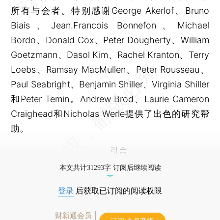
所有与会者。特别感谢George Akerlof、Bruno
Biais、Jean.Francois Bonnefon、Michael
Bordo、Donald Cox、Peter Dougherty、William
Goetzmann、Dasol Kim、Rachel Kranton、Terry
Loebs、Ramsay MacMullen、Peter Rousseau、
Paul Seabright、Benjamin Shiller、Virginia Shiller
和Peter Temin。Andrew Brod、Laurie Cameron
Craighead和Nicholas Werle提供了出色的研究帮
助。
引言
本文共计31293字 订阅后继续阅读
登录
后获取已订阅的阅读权限
财新通会员