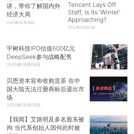
Tencent Lays Off
讲，带你了解国内外
以防止病毒传播到全国其他地区。其他地区的制造
Staff, Is Its ‘Winter’
经济大局
公司很快就受到了冲击，尤其是那些没有及时意识
Approaching?
2022年04月06日
到疫情传播风险的公司。由于来自中国的零部件短
2022年04月01日
缺，现代汽车于2月7日中断了在韩国的所有生产。
这种通过全球价值链传导的风险在一些自然灾害发
宇树科技IPO估值600亿元
生时也会出现，例如，2011年日本的地震和海啸以
DeepSeek参与战略配售
及同年泰国的洪灾。
2026年08月06日
在2020年2月的短短几周内，疫情就迅速传播
贝恩资本宣布收购贡茶 在中
到了其他地区，先是欧洲，再到北美。这期间疫情
国大陆无法注册商标后退出市
的传播速度远超预期，供应链还未来得及反应。直
场
到3月19日，福特公司才停止其在北美和欧洲的汽
2026年08月06日
车生产。大众汽车则分别在3月17日和3月21日关闭
【我闻】艾路明及多名股东被
了其在欧洲和美国的工厂。（*
3.
“Covid-19 and
拘 当代系创始人因何此时被
Plant Closures： The Automotive Industry's Response