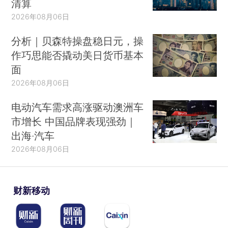
清算
）
to the Pandemic”，Road Show，2020年4月17日。
2026年08月06日
国内外的零部件供应商也纷纷关闭工厂，但这是因
为受到了相关措施的影响，而非无法按时交付。疫
分析｜贝森特操盘稳日元，操
情的传播造成了冲击（Baldwin，2020）。
作巧思能否撬动美日货币基本
面
运输也是风险来源之一。对于那些封锁期间仍
2026年08月06日
在生产以及解除封锁之后病毒依然存在的所有公司
电动汽车需求高涨驱动澳洲车
而言，国际供应链的脆弱性取决于国际运输网络是
市增长 中国品牌表现强劲｜
否仍在运转并且贸易成本是否显著增加。
出海·汽车
尽管限制商品贸易并不是公共卫生对策的一
2026年08月06日
部分（除了对一些关键医疗用品和药品的贸易限制
与出口禁令），但政府采取的人员流动限制和加强
财新移动
边境管理等措施在一定程度上导致了国际贸易的中
断。