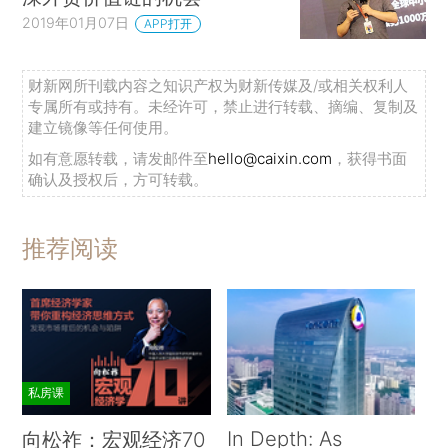
新冠疫情是一场全球性的健康危机，在多个方
2019年01月07日
APP打开
面对全球价值链中的企业的生产造成了严重影响。
由于生产现场有感染病毒的风险，企业的生
财新网所刊载内容之知识产权为财新传媒及/或相关权利人
专属所有或持有。未经许可，禁止进行转载、摘编、复制及
产被中断或打乱。
建立镜像等任何使用。
无论是政府还是企业本身做出的决定，都不得
如有意愿转载，请发邮件至
hello@caixin.com
，获得书面
确认及授权后，方可转载。
不停产或者遵守确保员工安全的新规则来维持生
产，这对企业生产造成了影响，导致延迟交付和产
推荐阅读
量下降。所有生产在同一区域完成的企业都会面临
这类风险。然而，从不同地区采购生产资料的公司
会面临其他额外的风险，那就是，即使生产地没有
疫情，其生产所需的投入品却可能来自潜在的受影
响地区。
私房课
上述风险属于供应链风险。例如，在2020年1
In Depth: As
向松祚：宏观经济70
月的第4周，中国决定开始封锁武汉市并采取措施