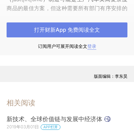
商品的最佳方案，但这种需要所有部门有序安排的
生产体系已经暴露出问题 ”。（*
1.“Coronavirus Will
Change the Way the World Do Business for Good”，
打开财新App 免费阅读全文
）世界经济论坛
Financial Times，2020年4月8日。
也提出倡议：“为了应对新冠疫情，应当积极选用近
订阅用户可展开阅读全文
登录
岸选择方案以缩短供应链以及与客户之间的距离。”
（*
2.“Coronavirus Is Disrupting Global Value
Chains.Here's How Companies Can Respond”，World
版面编辑：李东昊
）
Economic Forum，2020年2月27日。
尽管我们必须吸取一些教训，并且企业和消费
相关阅读
者在危机过后可能会做出不同的选择，但是现在呼
吁终止全球价值链或认为缩短供应链可以降低经济
新技术、全球价值链与发展中经济体
的脆弱性仍然为时过早。本文回顾了相关的商业管
2019年03月01日
APP打开
理文献，证据表明，全球价值链与要素供给的韧性