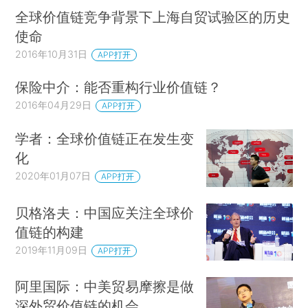
及稳健性之间的关系远比表面看起来复杂。即便在
全球价值链竞争背景下上海自贸试验区的历史
新冠疫情期间，我们也可以看到全球价值链在满足
使命
国家应急需求时的高效率。未来的政策应该鼓励企
2016年10月31日
APP打开
业建立更强大和更具韧性的供应链，而不是误解全
保险中介：能否重构行业价值链？
球价值链的影响，进而造成公共卫生健康以及其他
2016年04月29日
APP打开
方面的风险。
学者：全球价值链正在发生变
新冠疫情期间供应链的脆弱性
化
我们谈论的风险到底是什么？在供给层面，公
2020年01月07日
APP打开
司会面临诸如工厂火灾、自然灾害、财务风险、政
贝格洛夫：中国应关注全球价
治不稳定、网络攻击、供应商质量问题和交付失败
值链的构建
等风险。在需求层面，产品声誉、新竞争者、限制
2019年11月09日
APP打开
市场准入的政策、宏观经济危机和汇率波动都会带
来风险。
阿里国际：中美贸易摩擦是做
深外贸价值链的机会