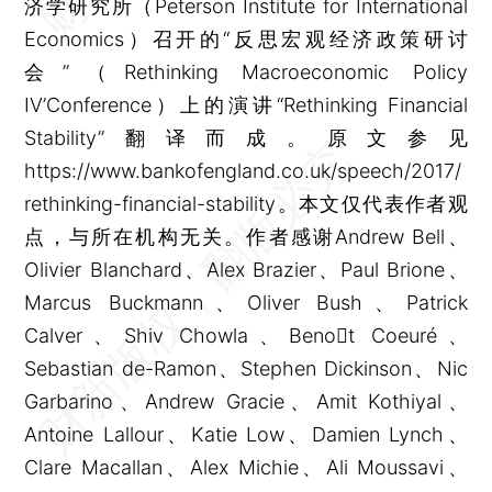
济学研究所（Peterson Institute for International
Economics）召开的“反思宏观经济政策研讨
会”（Rethinking Macroeconomic Policy
IV’Conference）上的演讲“Rethinking Financial
Stability”翻译而成。原文参见
https://www.bankofengland.co.uk/speech/2017/
rethinking-financial-stability。本文仅代表作者观
点，与所在机构无关。作者感谢Andrew Bell、
Olivier Blanchard、Alex Brazier、Paul Brione、
Marcus Buckmann、Oliver Bush、Patrick
Calver、Shiv Chowla、Benot Coeuré、
Sebastian de-Ramon、Stephen Dickinson、Nic
Garbarino、Andrew Gracie、Amit Kothiyal、
Antoine Lallour、Katie Low、Damien Lynch、
Clare Macallan、Alex Michie、Ali Moussavi、