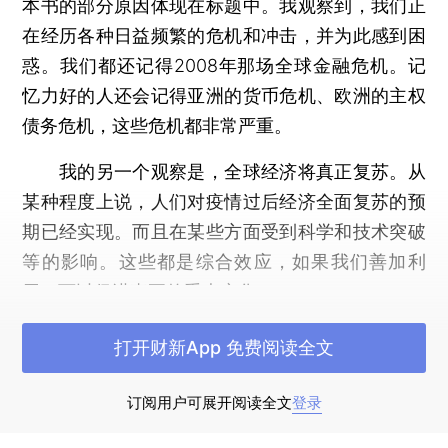
本书的部分原因体现在标题中。我观察到，我们正
在经历各种日益频繁的危机和冲击，并为此感到困
惑。我们都还记得2008年那场全球金融危机。记
忆力好的人还会记得亚洲的货币危机、欧洲的主权
债务危机，这些危机都非常严重。
我的另一个观察是，全球经济将真正复苏。从
某种程度上说，人们对疫情过后经济全面复苏的预
期已经实现。而且在某些方面受到科学和技术突破
等的影响。这些都是综合效应，如果我们善加利
用，可以促进真正的重大变化。
谈到我们的这本新书，如果重起书名，我希望
打开财新App 免费阅读全文
在书名中加入形势变化。换言之，我们写这本书是
想告诉人们，我们面临的形势与过去三年截然不
订阅用户可展开阅读全文
登录
同。重要的是要努力跟上步伐并理解新的形势，即