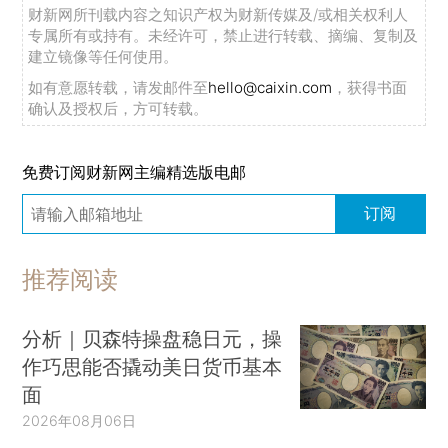
计划，将企业部门和家庭部门的资产负债表损失转
财新网所刊载内容之知识产权为财新传媒及/或相关权利人
移到政府的资产负债表上，虽然主权债务水平大幅
专属所有或持有。未经许可，禁止进行转载、摘编、复制及
建立镜像等任何使用。
上升，但不会抑制消费和支出。然而，人们习惯性
如有意愿转载，请发邮件至
hello@caixin.com
，获得书面
地认为，这不会导致通胀，就像2008年金融危机
确认及授权后，方可转载。
后那样。于是，各国央行表示：我们不必做出反
应，通胀已经得到控制。但是，由于这些暂时性因
免费订阅财新网主编精选版电邮
素，短期内也许会发生通胀。事实也的确如此。当
订阅
各国央行最终被迫做出反应时，经济已经历了几十
年来最迅速的通胀上升和最快的加息。结果，伴随
着大量财政压力和相关事件，各国央行至今尚未赢
推荐阅读
得与通胀的较量。
分析｜贝森特操盘稳日元，操
但是，我认为，除了暂时性因素，一定还有其
作巧思能否撬动美日货币基本
他因素，一些与长期供给相关的因素在形成长期趋
面
势，带来通胀压力。
2026年08月06日