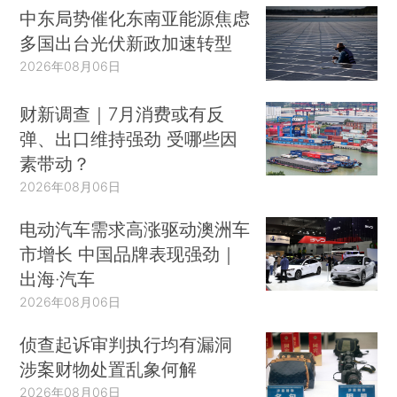
其一，过去30年的巨大产能注入将在21世纪结
中东局势催化东南亚能源焦虑
束。我们没有第二个中国可以为全球经济注入产
多国出台光伏新政加速转型
能，与此同时主要新兴经济体如今已经形成庞大的
2026年08月06日
中产阶层，他们一方面有大量需求，另一方面不太
财新调查｜7月消费或有反
愿意再去工厂从事低工资的工作。相应地，曾经看
弹、出口维持强劲 受哪些因
似无穷无尽的廉价劳动力供给所带来的长期通缩压
素带动？
力，正在走向终结。其二，全球经济面临刘易斯拐
2026年08月06日
点的到来（见图1）。当我们用尽传统部门的剩余
劳动力和生产能力，并开始以一种非常不同的方
电动汽车需求高涨驱动澳洲车
式，通过生产率提高来驱动增长时，就到了刘易斯
市增长 中国品牌表现强劲｜
拐点。其三，备受关注的老龄化问题（见表1）。
出海·汽车
如果看全球经济产出的来源，我们会发现超过75%
2026年08月06日
的产出来自老龄化速度极快的国家，包括中国。这
侦查起诉审判执行均有漏洞
意味着很多不同的东西，比如抚养比上升，以及在
涉案财物处置乱象何解
某些情况下，劳动力实际上正在减少，这同时也产
2026年08月06日