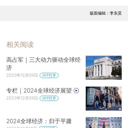
使它很复杂。
版面编辑：李东昊
一、从需求侧约束转向供给侧约束
过去三年，我们经历了新冠疫情，疫情中断了
供应链，破坏了供应环境。例如，汽车行业出现了
相关阅读
半导体供应短缺。防疫政策对中国经济乃至全球经
济产生了巨大的负面影响，虽然这种影响不会永久
高占军｜三大动力驱动全球经
持续。供应链失衡和瓶颈成为重要议题。而大约三
济
年前，我们还生活在一个与此完全不同的环境里。
2023年12月09日
APP打开
从20世纪90年代末到新冠疫情时期，全球经
专栏｜2024全球经济展望
济都没有明显的通胀压力。全球金融危机爆发后，
2023年12月09日
APP打开
尽管利率水平很低，各国央行为压低长期债券利率
而大规模购买资产，通胀率仍持续低于目标水平。
如此宽松的货币环境在历史上经常导致通胀，但在
2024全球经济：归于平庸
整个21世纪10年代并未出现。当然，极为宽松的货