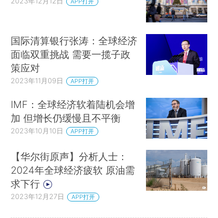
2023年12月12日
APP打开
币政策带来了其他方面的影响。资产价格因为低贴
现率而高涨，而且央行以量化宽松方式实施的货币
国际清算银行张涛：全球经济
政策进入市场，购入长期固定收益证券（如政府债
面临双重挑战 需要一揽子政
券），使得金融体系内充斥着极其宽裕的流动资
策应对
金，“安全资产”的收益率降低，由此增加了对风险
2023年11月09日
APP打开
资产的需求。
IMF：全球经济软着陆机会增
这样就形成了受需求约束的疲弱的经济增长模
加 但增长仍缓慢且不平衡
式，但随着各国走出新冠疫情，该模式走到了尽
2023年10月10日
APP打开
头。突然之间，需求约束型的世界不复存在，出现
了数十年未见的通胀压力。
【华尔街原声】分析人士：
2024年全球经济疲软 原油需
通胀压力主要来自两个因素：一是需求激增，
求下行
所有人都知道需求会激增，毕竟世界许多地区，尤
2023年12月27日
APP打开
其是发达国家，都在制定应对疫情的庞大财政刺激