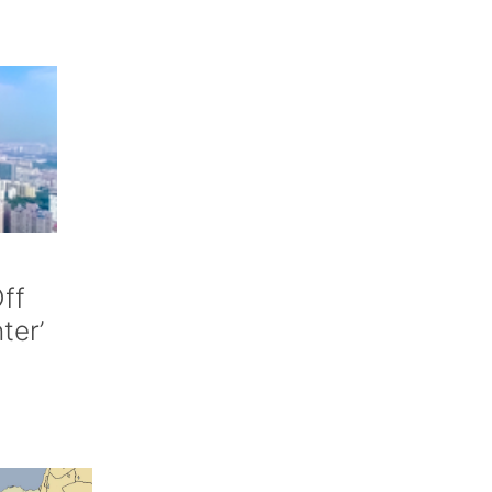
ff
nter’