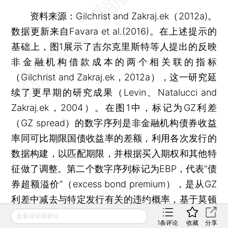
资料来源：Gilchrist and Zakraj.ek（2012a)。
数据更新来自Favara et al.(2016)。在上述提示的
基础上，图1展示了吉尔克里斯特等人提出的反映
非金融机构借款成本的两个相关联的指标
（Gilchrist and Zakraj.ek，2012a），这一研究延
续了更早期的研究成果（Levin、Natalucci and
Zakraj.ek，2004）。在图1中，标记为GZ利差
（GZ spread）的数字序列是非金融机构债券收益
率同可比期限国债收益率的差额，利用各次发行的
数据构建，以匹配期限，并根据买入期权和其他特
征做了调整。第二个数字序列标记为EBP，代表“债
券超额溢价”（excess bond premium），是从GZ
利差中减去与特定发行有关的违约概率，基于莫顿
的违约距离测算方法（Merton，1974）。吉尔克
发表评论得积分
1
条评论
收藏
分享