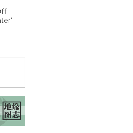
ff
nter’