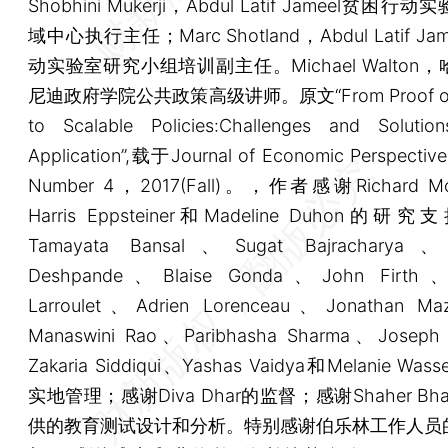
Shobhini Mukerji，Abdul Latif Jameel贫困
域中心执行主任；Marc Shotland，Abdul Latif J
动实验室研究小组培训副主任。Michael Walton
尼迪政府学院公共政策高级讲师。原文“From Proof of 
to Scalable Policies:Challenges and Solution
Application”,载于Journal of Economic Perspectiv
Number 4，2017(Fall)。，作者感谢Richard Mc
Harris Eppsteiner和Madeline Duhon的
Tamayata Bansal、Sugat Bajracharya、
Deshpande、Blaise Gonda、John Firth、C
Larroulet、Adrien Lorenceau、Jonathan M
Manaswini Rao、Paribhasha Sharma、Joseph 
Zakaria Siddiqui、Yashas Vaidya和Melanie Wa
实地管理；感谢Diva Dhar的监督；感谢Shaher Bha
供的教育测试设计和分析。特别感谢伯乐林工作人员