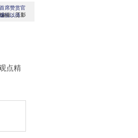
首席赞赏官
编辑：王影
虚位以待
观点精