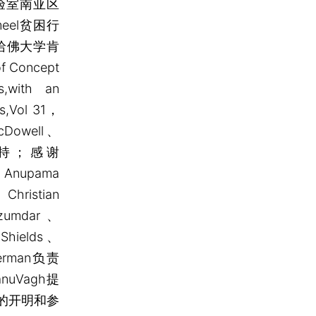
行动实验室南亚区
ameel贫困行
，哈佛大学肯
Concept
s,with an
es,Vol 31，
Dowell、
研究支持；感谢
Anupama
hristian
azumdar、
Shields、
sserman负责
nuVagh提
的开明和参