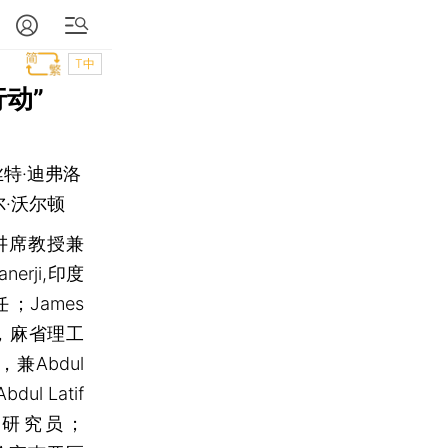
T中
动”
丝特·迪弗洛
尔·沃尔顿
讲席教授兼
nerji,印度
James
，麻省理工
，兼Abdul
ul Latif
后研究员；