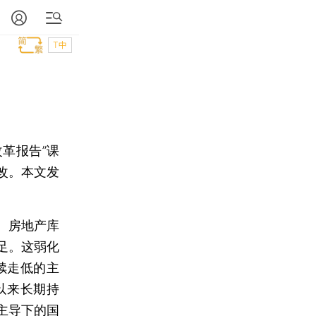
T中
革报告”课
修改。本文发
、房地产库
足。这弱化
续走低的主
以来长期持
主导下的国