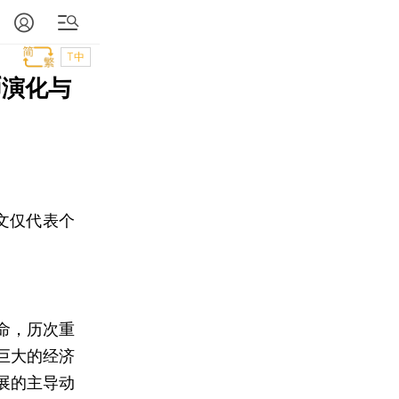
T中
币演化与
文仅代表个
命，历次重
巨大的经济
展的主导动