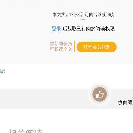
政策方面有大的突破。如果私有产权不能得到有效的
打开财新App阅读全文
本文共计18268字 订阅后继续阅读
如果建设法治国家的愿景不能落到实处，企业家就不
大的动力从事创新，中国经济增长方式的转型就不可
登录
后获取已订阅的阅读权限
财新通会员
订阅/会员升级
可畅读全文
版面编