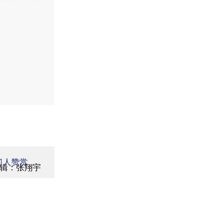
法律保护，
可能有足够
能成功。
1
人赞赏
辑：张翔宇