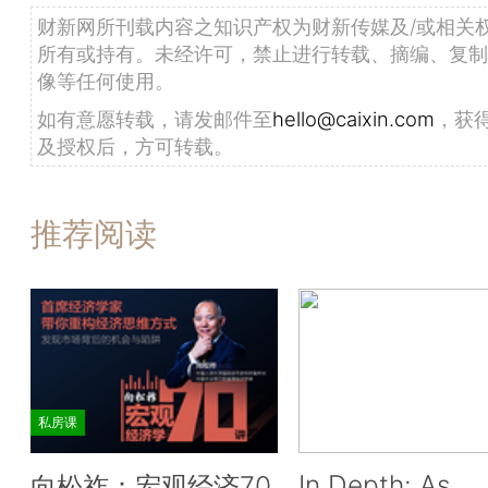
财新网所刊载内容之知识产权为财新传媒及/或相关
所有或持有。未经许可，禁止进行转载、摘编、复制
像等任何使用。
如有意愿转载，请发邮件至
hello@caixin.com
，获
及授权后，方可转载。
推荐阅读
私房课
In Depth: As
向松祚：宏观经济70