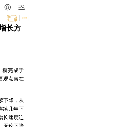
T中
增长方
一稿完成于
主要观点曾在
续下降，从
样连续几年下
，增长速度连
%，无论下降