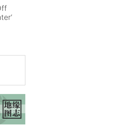
ff
nter’