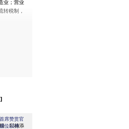
造业；营业
流转税制，
]
首席赞赏官
辑：邱楠添
虚位以待