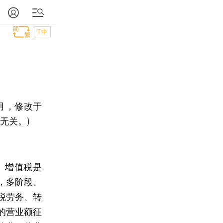
T中
9月，修改于
无关。)
。增值税是
，多阶段、
税劳务、转
的营业额征