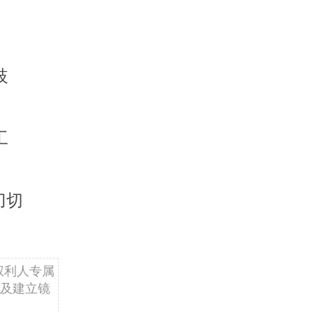
歧
工
刀切
权利人专属
及建立镜