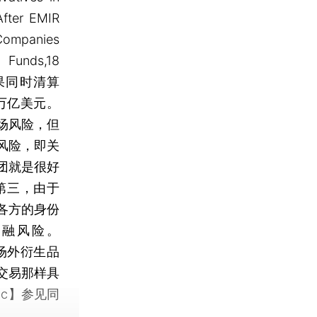
After EMIR
Companies
nds,18
，如果同时清算
万亿美元。
场风险，但
风险，即关
团就是很好
第三，由于
各方的身份
融风险。
场外衍生品
交易那样具
c】参见同