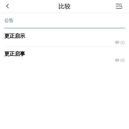
比较
公告
更正启示
(
1
)
更正启事
(
0
)