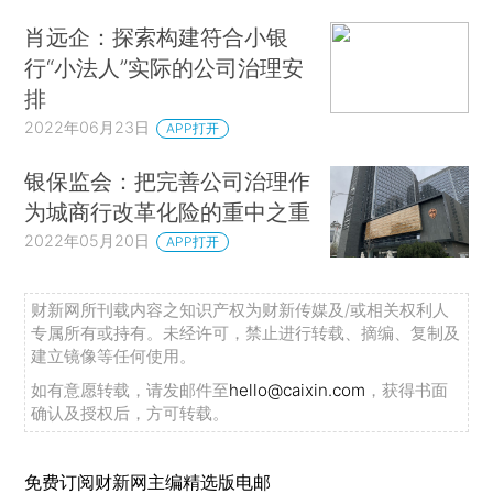
肖远企：探索构建符合小银
行“小法人”实际的公司治理安
排
2022年06月23日
APP打开
银保监会：把完善公司治理作
为城商行改革化险的重中之重
2022年05月20日
APP打开
财新网所刊载内容之知识产权为财新传媒及/或相关权利人
专属所有或持有。未经许可，禁止进行转载、摘编、复制及
建立镜像等任何使用。
如有意愿转载，请发邮件至
hello@caixin.com
，获得书面
确认及授权后，方可转载。
免费订阅财新网主编精选版电邮