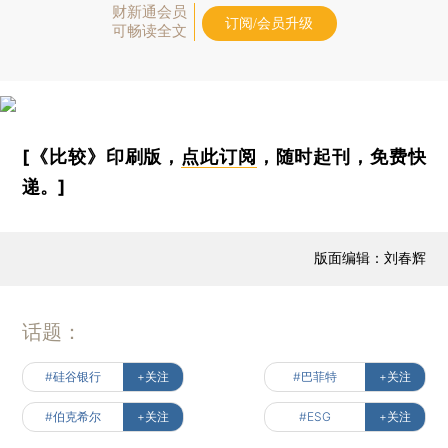
财新通会员
订阅/会员升级
可畅读全文
[《比较》印刷版，
点此订阅
，随时起刊，免费快
递。]
版面编辑：刘春辉
话题：
#硅谷银行
+关注
#巴菲特
+关注
#伯克希尔
+关注
#ESG
+关注