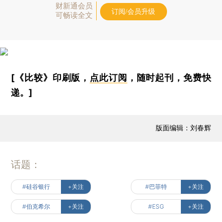
财新通会员
订阅/会员升级
可畅读全文
[《比较》印刷版，
点此订阅
，随时起刊，免费快
递。]
版面编辑：刘春辉
话题：
#硅谷银行
+关注
#巴菲特
+关注
#伯克希尔
+关注
#ESG
+关注