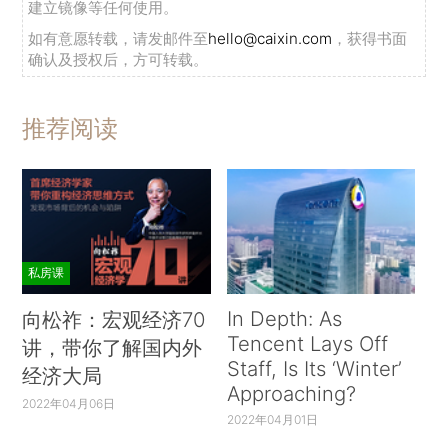
处，并指出在一些国家，这是向公众提供某种央行
建立镜像等任何使用。
数字货币的有效方式。
如有意愿转载，请发邮件至
hello@caixin.com
，获得书面
确认及授权后，方可转载。
2.新型数字货币
推荐阅读
买咖啡时，我们可能会用本地货币结账，也可
以刷卡或用手机支付，确认账款结清后离开。在生
活于另一个世纪的人看来，这一幕可能显得很魔
幻。确实相当魔幻。在这一情景背后的付款步骤非
常复杂，其中包括信息交换、法律法规架构以及资
私房课
金的后端结算。而我们似乎对此一无所知。
In Depth: As
向松祚：宏观经济70
假如某人走进同一家咖啡店，用稳定币或某种
Tencent Lays Off
讲，带你了解国内外
社交通信App买单会发生什么情况呢？如果使用由
Staff, Is Its ‘Winter’
经济大局
黄金和流动资产（比如美国财政部债券）支持的数
Approaching?
2022年04月06日
字代币来付账，又会怎样呢？我们会感觉自己像来
2022年04月01日
自另一个世纪的访客吗？