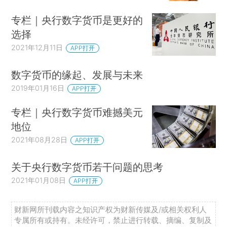
下文包括四节。第2节讨论了几种不同的数字
专栏｜央行数字货币是更好的
货币模型，以及一个用于比较分析的简明概念框
选择
架。第3节指出采用某些新型数字货币的过程可能
2021年12月11日
APP打开
会很快。尽管不能提供最佳的价值储藏手段，但是
数字货币的缘起、发展与未来
由于网络效应和在线使用，作为支付工具，其便利
2019年01月16日
APP打开
性无可匹敌。简而言之，第2节提供了有关货币变
化的分类法，第3节对其中一些变化做了进一步讨
专栏｜央行数字货币难撼美元
论。第4节讨论采用数字货币对银行业产生的潜在
地位
影响，此处考虑了三种情景：数字货币作为补充；
2021年08月28日
APP打开
数字货币作为替代品，但是银行在存款方面仍能进
关于央行数字货币若干问题的思考
行有效竞争；以及在存款大量流出之后，银行变成
2021年01月08日
APP打开
了私人投资基金。本节还简要讨论了其他风险。第
5节讨论中央银行可能采取的应对措施，分析了允
财新网所刊载内容之知识产权为财新传媒及/或相关权利人
许一些数字货币提供商缴存央行准备金的潜在好
专属所有或持有。未经许可，禁止进行转载、摘编、复制及