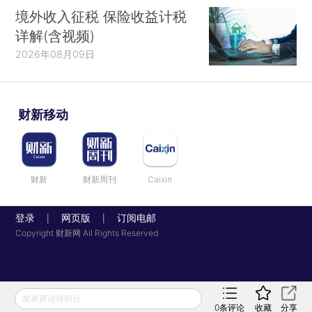
下面讨论这些属性，见图1。由于具有分枝状结
境外收入征税 保险收益计税
构，借用贝赫和加勒特（Bech and Garratt，
详解(含视频)
2017）在货币经济学中使用的植物学类比方法，我
2026年08月09日
们将这幅图称作“货币树”。（他们的货币之花补充
了我们的框架；实际上，一些花开在树上！）
财新移动
定义一种支付工具的首要属性是类型，它要么
属于索取权类（claim），要么属于对象类
（object）。
（*这里使用的术语略微不同于Kahn
财新
财新周刊
Caixin
and Roberds（2009）提出的术语，即基于账户和基
于代币的支付系统。这是为了更清楚地区分这一层
登录
网页版
订阅电邮
|
|
级的分类与所用的技术，因为“代币”一词通常表示
Copyright 财新网 All Rights Reserved
基于区块链的支付工具。由于要检查分布式账户上
代币的所有权，基于区块链的技术是否应视为基于
账户的技术这一争论引发了更多混淆（Milne，
发表评论得积分
0
条评论
收藏
分享