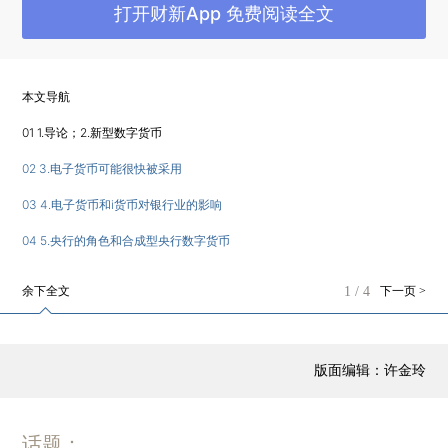
打开财新App 免费阅读全文
信、货币政策和资金流、反垄断，但这些不是本文
讨论的重点。
简而言之，本文指出当今两大主要货币形式将
本文导航
面临激烈竞争，甚至有可能被超越。现金和银行存
01 1.导论；2.新型数字货币
款将受到电子货币（e-money，以欧元、美元或人
02 3.电子货币可能很快被采用
民币等一般记账单位计价，并与之挂钩的电子化货
03 4.电子货币和i货币对银行业的影响
币价值）的挑战。稳定币是一种日益普及的电子货
04 5.央行的角色和合成型央行数字货币
币。作为支付工具，电子货币更为便利，但是其币
值稳定性受到质疑。它毕竟类似于以面值担保赎回
余下全文
1
/
4
下一页 >
的私人投资基金。流入10欧元，就必须有10欧元流
出。发行方必须提供这一保证。
版面编辑：许金玲
银行将感受到来自电子货币的压力，但应该能
够通过提供更有吸引力的服务来化解。尽管如此，
话题：
政策制定者应该对银行业的变化有所准备。支付领