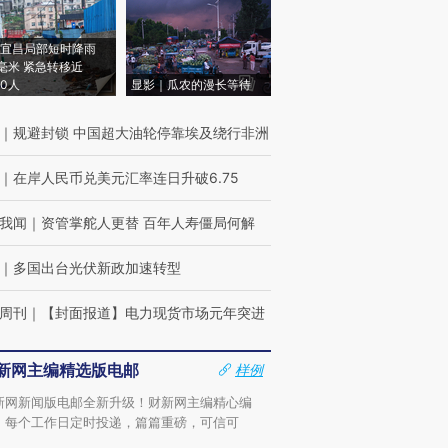
宜昌局部短时降雨
8毫米 紧急转移近
00人
显影｜瓜农的漫长等待
｜
规避封锁 中国超大油轮停靠埃及绕行非洲
｜
在岸人民币兑美元汇率连日升破6.75
我闻
｜
资管掌舵人更替 百年人寿僵局何解
｜
多国出台光伏新政加速转型
周刊
｜
【封面报道】电力现货市场元年突进
新网主编精选版电邮
样例
新网新闻版电邮全新升级！财新网主编精心编
，每个工作日定时投递，篇篇重磅，可信可
。