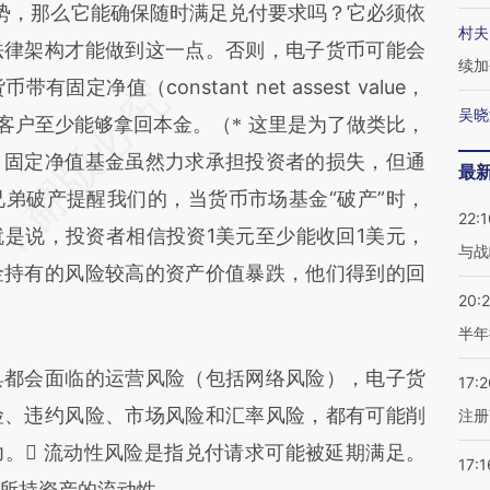
势，那么它能确保随时满足兑付要求吗？它必须依
村夫
法律架构才能做到这一点。否则，电子货币可能会
续加
净值（constant net assest value，
吴晓
证客户至少能够拿回本金。
（* 这里是为了做类比，
，固定净值基金虽然力求承担投资者的损失，但通
最
兄弟破产提醒我们的，当货币市场基金“破产”时，
22:1
是说，投资者相信投资1美元至少能收回1美元，
与战
金持有的风险较高的资产价值暴跌，他们得到的回
20:
半年
都会面临的运营风险（包括网络风险），电子货
17:2
险、违约风险、市场风险和汇率风险，都有可能削
注册
。 流动性风险是指兑付请求可能被延期满足。
17:1
所持资产的流动性。