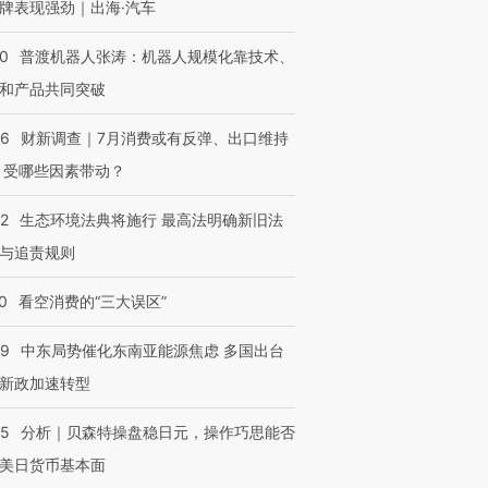
牌表现强劲｜出海·汽车
00
普渡机器人张涛：机器人规模化靠技术、
和产品共同突破
56
财新调查｜7月消费或有反弹、出口维持
 受哪些因素带动？
42
生态环境法典将施行 最高法明确新旧法
与追责规则
0
看空消费的“三大误区”
59
中东局势催化东南亚能源焦虑 多国出台
新政加速转型
05
分析｜贝森特操盘稳日元，操作巧思能否
美日货币基本面