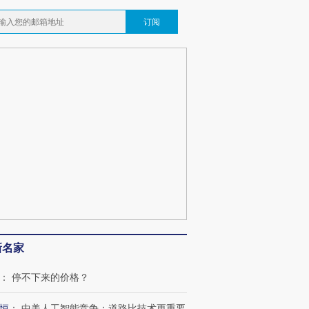
订阅
新名家
：
停不下来的价格？
恒
：
中美人工智能竞争：道路比技术更重要