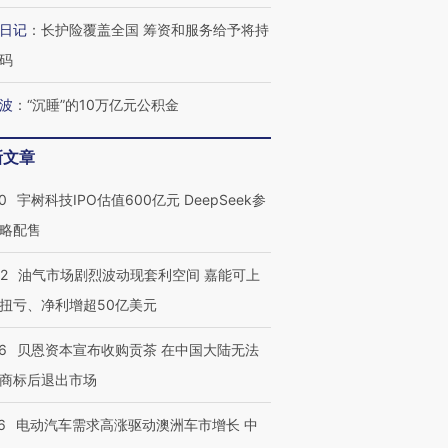
日记
：
长护险覆盖全国 筹资和服务给予将持
码
波
：
“沉睡”的10万亿元公积金
新文章
0
宇树科技IPO估值600亿元 DeepSeek参
略配售
22
油气市场剧烈波动现套利空间 嘉能可上
扭亏、净利增超50亿美元
6
贝恩资本宣布收购贡茶 在中国大陆无法
商标后退出市场
6
电动汽车需求高涨驱动澳洲车市增长 中