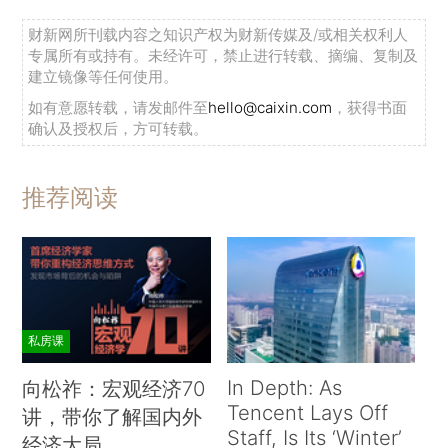
财新网所刊载内容之知识产权为财新传媒及/或相关权利人
专属所有或持有。未经许可，禁止进行转载、摘编、复制及
建立镜像等任何使用。
如有意愿转载，请发邮件至
hello@caixin.com
，获得书面
确认及授权后，方可转载。
推荐阅读
私房课
In Depth: As
向松祚：宏观经济70
Tencent Lays Off
讲，带你了解国内外
Staff, Is Its ‘Winter’
经济大局