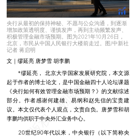
央行从最初的保持神秘、不愿与公众沟通，到逐渐
增加政策透明度、谨慎发声，再到主动频繁发声、
积极管理金融市场预期。图为2021年10月26日，
北京，市民从中国人民银行大楼前走过。图/中新社
记者 蒋启明
文｜缪延亮 唐梦雪 胡李鹏
*缪延亮， 北京大学国家发展研究院，本文源
起于作者的博士论文，是中国金融四十人论坛课题
《央行如何有效管理金融市场预期？》的文献综述
部分。作者感谢何建雄、易纲和赵先信的宝贵建
议。本文仅代表个人观点，文责自负。唐梦雪和胡
李鹏均供职于中央外汇业务中心。
20世纪90年代以来，中央银行（以下简称央