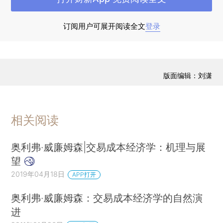
业边界的分析”而授予其诺贝尔经济学奖。对企业边
界以及间接地对企业规模的解释是威廉姆森工作的
订阅用户可展开阅读全文
登录
中心，而我在本文中关注的重点正是他对（纵向）
一体化的思考。
2010年威廉姆森在他的诺奖获奖演讲中宣称：
版面编辑：刘潇
交易成本经济学关注的是复杂的合同与商业组织，
而不是“在森林的边缘用坚果换取浆果”（Coase，
相关阅读
1992）。威廉姆森对正统观念的突破就在于，他不
接受零交易成本的逻辑，而这一直以来是一个标准
奥利弗·威廉姆森|交易成本经济学：机理与展
的经济学假设。相反，他追求更现实的假设：与组
望
织经济活动相关的交易成本或治理成本是正的。通
2019年04月18日
APP打开
过这样的假设，他发现制度、规制和复杂的组织结
构（特别是公司）往往是让市场良好运行的必要条
奥利弗·威廉姆森：交易成本经济学的自然演
件。他赞成哈罗德•德姆塞茨的观点：“新古典经济
进