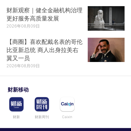
合交易成本经济学的能力逻辑？它们的规模是否太
财新观察｜健全金融机构治理
大？应该在什么时间节点允许它们进行收购？是否
更好服务高质量发展
应该要求它们撤资？
2026年08月09日
在正式开始本文之前，我必须先介绍一下当前
【商圈】喜欢配戴名表的哥伦
复杂且动态系统导向的数字经济。尽管威廉姆森更
比亚新总统 商人出身拉美右
多地关注产业经济，但他非常清楚：之前基于资产
翼又一员
专用性特征把交易是安排给市场还是安排给层级制
2026年08月09日
组织的有关论述，在引入创新以后变得更加复杂。
（Williamson，1985，第143页）尽管提出了一个
财新移动
令人好奇的主张，但他并没有为下一步应该如何做
提供太多指导，而只是说：创新带来了特殊的挑
战。交易成本经济学可以讨论其中的部分问题，但
财新
财新周刊
Caixin
无法给出全面的解释。在瞬息万变的环境中，你可
以根据快速采取实时行动的需要来解释这些功