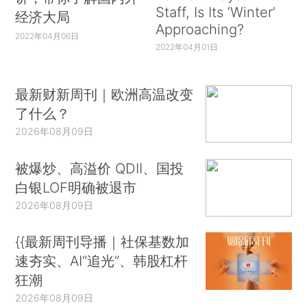
交易成本经济学的未来是本文的重点。就像在
Staff, Is Its ‘Winter’
经济大局
他之前的罗纳德•科斯一样，威廉姆森选择了解决
Approaching?
2022年04月06日
基本问题的方法，因此这项任务比之前容易很多。
2022年04月01日
尽管这些基本问题出现的场景会不断演变，但它们
依然非常鲜活，也就是说，它们可能会永远存在于
最新财新周刊｜欧洲高温改变
我们身边。
了什么？
2026年08月09日
我将如威廉姆森希望的那样，尽力采用他的框
架，阐明我们这个时代最紧迫的问题之一，即高科
被爆炒、高溢价 QDII、国投
技公司在我们的经济中扮演的角色，这些公司主要
白银LOF明确被退市
由FAANG（Facebook、Apple、Amazon、Netflix
2026年08月09日
和Google）以及它们的中国同行组成。特别地，我
{{最新周刊导播｜社保基数加
构建了一个将威廉姆森的见解与能力理论
速夯实、AI“追光”、韩股杠杆
（capabilities approach）相结合的框架，用来解
狂潮
决一些重大问题，例如：我们应该如何理解高科技
2026年08月09日
公司竞争优势的本质？它们的商业组织/行为是否符