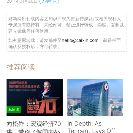
学的愿景是理解价格体系如何协调资源的使用，而
2011年01月26日
APP打开
不是企业的内部运作”（Demesetz，1983，第377
财新网所刊载内容之知识产权为财新传媒及/或相关权利人
页），并继续推动用交易成本的企业观取代新古典
专属所有或持有。未经许可，禁止进行转载、摘编、复制及
的企业观。
建立镜像等任何使用。
如有意愿转载，请发邮件至
hello@caixin.com
，获得书面
对于一位荣誉等身的学者，我能想到的最佳致
确认及授权后，方可转载。
敬就是继续推进他的研究，
*1.例如De
Figueiredo（2010）、Hermalin（2010）、
推荐阅读
Shapiro（2010）、Spiller（2010）、
Tadelis（2010）、Teece（2010），其中威廉姆森在
伯克利加州大学哈斯商学院的同事发表了很多论文
就像他还在我们身边激励着我们一样。事
表彰他。
实上，威廉姆森在他的诺奖演讲中预言：“交易成本
私房课
经济学的研究面临着一个有趣且有挑战性的未
来。”（Williamson，2010，第687页）
In Depth: As
向松祚：宏观经济70
Tencent Lays Off
讲，带你了解国内外