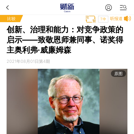
比较
听报道
T中
创新、治理和能力：对竞争政策的
启示——致敬恩师兼同事、诺奖得
主奥利弗·威廉姆森
2021年08月01日第4期
原图