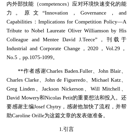
内外部技能（competences）应对环境快速变化的能
力。原文“Innovation，Governance，and
Capabilities：Implications for Competition Policy—A
Tribute to Nobel Laureate Oliver Williamson by His
Colleague and Mentee David J.Teece”，刊载于
Industrial and Corporate Change，2020，Vol.29，
No.5，pp.1075-1099。
**作者感谢Charles Baden.Fuller、John Blair、
Charles Clarke、John de Figueredo、Michael Katz、
Greg Linden、Jackson Nickerson、Will Mitchell、
David Mowery和Nicolas Petit的重要想法和投入。还
要感谢主编Josef Chytry，感谢他加快了流程，并帮
助Caroline Orille为这篇文章的发表做准备。
1.引言