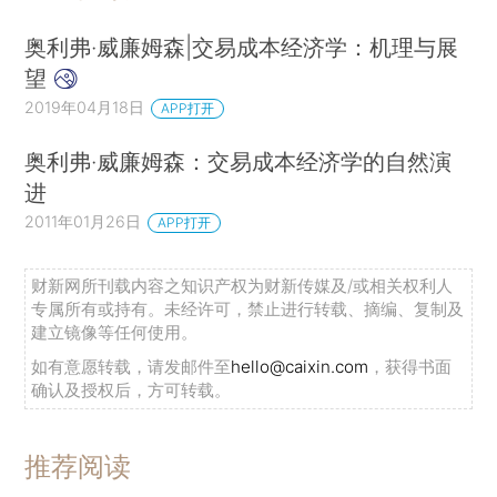
接受零交易成本的逻辑，而这一直以来是一个标准
奥利弗·威廉姆森|交易成本经济学：机理与展
的经济学假设。相反，他追求更现实的假设：与组
望
织经济活动相关的交易成本或治理成本是正的。通
2019年04月18日
APP打开
过这样的假设，他发现制度、规制和复杂的组织结
构（特别是公司）往往是让市场良好运行的必要条
奥利弗·威廉姆森：交易成本经济学的自然演
件。他赞成哈罗德•德姆塞茨的观点：“新古典经济
进
学的愿景是理解价格体系如何协调资源的使用，而
2011年01月26日
APP打开
不是企业的内部运作”（Demesetz，1983，第377
财新网所刊载内容之知识产权为财新传媒及/或相关权利人
页），并继续推动用交易成本的企业观取代新古典
专属所有或持有。未经许可，禁止进行转载、摘编、复制及
的企业观。
建立镜像等任何使用。
如有意愿转载，请发邮件至
hello@caixin.com
，获得书面
对于一位荣誉等身的学者，我能想到的最佳致
确认及授权后，方可转载。
敬就是继续推进他的研究，
*1.例如De
Figueiredo（2010）、Hermalin（2010）、
推荐阅读
Shapiro（2010）、Spiller（2010）、