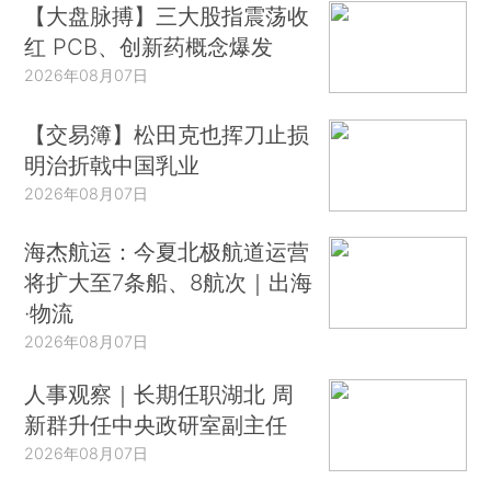
技公司在我们的经济中扮演的角色，这些公司主要
【大盘脉搏】三大股指震荡收
红 PCB、创新药概念爆发
由FAANG（Facebook、Apple、Amazon、Netflix
2026年08月07日
和Google）以及它们的中国同行组成。特别地，我
构建了一个将威廉姆森的见解与能力理论
【交易簿】松田克也挥刀止损
（capabilities approach）相结合的框架，用来解
明治折戟中国乳业
决一些重大问题，例如：我们应该如何理解高科技
2026年08月07日
公司竞争优势的本质？它们的商业组织/行为是否符
合交易成本经济学的能力逻辑？它们的规模是否太
海杰航运：今夏北极航道运营
大？应该在什么时间节点允许它们进行收购？是否
将扩大至7条船、8航次｜出海
应该要求它们撤资？
·物流
2026年08月07日
在正式开始本文之前，我必须先介绍一下当前
人事观察｜长期任职湖北 周
复杂且动态系统导向的数字经济。尽管威廉姆森更
新群升任中央政研室副主任
多地关注产业经济，但他非常清楚：之前基于资产
2026年08月07日
专用性特征把交易是安排给市场还是安排给层级制