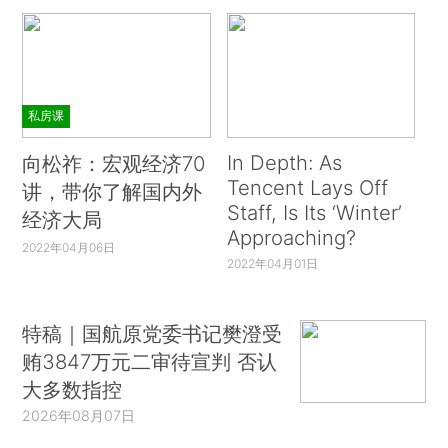
Tadelis（2010）、Teece（2010），其中威廉姆森在
伯克利加州大学哈斯商学院的同事发表了很多论文
就像他还在我们身边激励着我们一样。事
表彰他。
实上，威廉姆森在他的诺奖演讲中预言：“交易成本
私房课
经济学的研究面临着一个有趣且有挑战性的未
来。”（Williamson，2010，第687页）
In Depth: As
向松祚：宏观经济70
Tencent Lays Off
讲，带你了解国内外
交易成本经济学的未来是本文的重点。就像在
Staff, Is Its ‘Winter’
经济大局
他之前的罗纳德•科斯一样，威廉姆森选择了解决
Approaching?
2022年04月06日
基本问题的方法，因此这项任务比之前容易很多。
2022年04月01日
尽管这些基本问题出现的场景会不断演变，但它们
依然非常鲜活，也就是说，它们可能会永远存在于
特稿｜国航原党委书记樊澄受
我们身边。
贿3847万元二审待宣判 否认
大多数指控
我将如威廉姆森希望的那样，尽力采用他的框
2026年08月07日
架，阐明我们这个时代最紧迫的问题之一，即高科