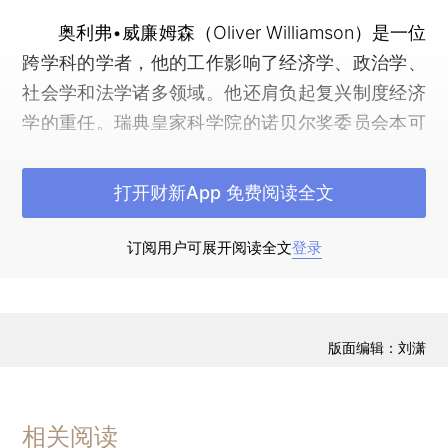
奥利弗•威廉姆森（Oliver Williamson）是一位
跨学科的学者，他的工作影响了经济学、政治学、
社会学和法学诸多领域。他还肩负起复兴制度经济
学的重任。瑞典皇家科学院的诺贝尔奖委员会本可
以将他在反垄断与规制或制度研究方面的工作作为
颁奖理由，却选择了“因为他对经济绩效，尤其是企
打开财新App 免费阅读全文
业边界的分析”而授予其诺贝尔经济学奖。对企业边
界以及间接地对企业规模的解释是威廉姆森工作的
订阅用户可展开阅读全文
登录
中心，而我在本文中关注的重点正是他对（纵向）
一体化的思考。
2010年威廉姆森在他的诺奖获奖演讲中宣称：
版面编辑：刘潇
交易成本经济学关注的是复杂的合同与商业组织，
而不是“在森林的边缘用坚果换取浆果”（Coase，
相关阅读
1992）。威廉姆森对正统观念的突破就在于，他不