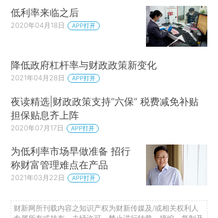
有理由预期实际利率会上升。我们认为，预期寿命
低利率来临之后
延长，不确定性上升，不平等程度加剧，由人口变
2020年04月18日
APP打开
化、经济分众化（demassification）以及企业行为
变化导致的资本需求下降等因素，均对储蓄供给造
成了影响，进而导致实际利率下降。正如斯坦斯布
降低政府杠杆率与财政政策新变化
里和萨默斯（Stansbury and Summers，2020）
2021年04月28日
APP打开
暗示的那样，由于利率敏感性支出占GDP的比重下
夜读精选|财政政策支持“六保” 税费减免补贴
降导致支出对利率的敏感度下降，以及其他因素的
担保贴息齐上阵
共同作用，实际利率下降的趋势有所加剧。但我们
2020年07月17日
APP打开
认为，中性实际利率（neutral real rate）既有可能
下降到低于新冠疫情暴发之前的水平，也可能上升
为低利率市场早做准备 招行
到更高的水平。最后，我们考虑了货币政策、资产
称财富管理难点在产品
供给以及风险溢价等因素的变化对长期实际利率的
2021年03月22日
APP打开
影响，但这些很可能是次要原因。无论如何，不管
导致实际利率下降的原因究竟是什么，它们对利率
财新网所刊载内容之知识产权为财新传媒及/或相关权利人