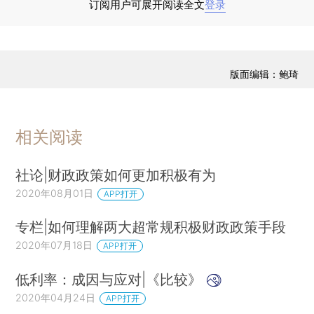
的深入思考一样。根据布兰查德和萨默斯
订阅用户可展开阅读全文
登录
（Blanchard and Summers，2019）提出的二分
法，我们认为越来越多的证据表明这一变化是革命
性的，而不是渐进的。
版面编辑：鲍琦
相关阅读
社论|财政政策如何更加积极有为
2020年08月01日
APP打开
点击观看大图
专栏|如何理解两大超常规积极财政政策手段
本文的分析从观察实际利率的下降趋势开始。
2020年07月18日
APP打开
我们注意到，随着预算赤字和政府债务的不断增
加、社会保障支出的扩张以及资本利得税的大幅下
低利率：成因与应对|《比较》
降，如果私人部门的行为模式保持不变，那么我们
2020年04月24日
APP打开