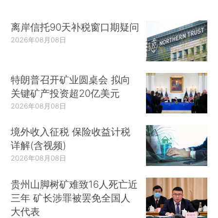
而威胁金融体系的稳定。显然，上述观点背离了上
一代的正统观点，这些观点向我们展现了如下可能
离岸信托90天补税窗口期疑问
性：当财政扩张导致的GDP增长超过债务和利息支
2026年08月08日
付的增长时，财政的可持续性得到了改善，进而导
致各国不再受到财政空间的限制。这些观点还意味
着，决策者还有更多的工作要做，包括：改进自动
特朗普召开矿业圆桌会 拟向
关键矿产投资超20亿美元
衰退保险机制（automatic recession
2026年08月08日
insurance）；探索利用财政政策刺激需求但不增加
赤字的方法，例如平衡预算乘数，或者更累进的财
境外收入征税 保险收益计税
政政策（progressive fiscal policy），或者扩张社
详解(含视频)
会保障。
2026年08月08日
第二，我们重新审视了关于债务和赤字危害的
贵州山脚树矿难致16人死亡近
传统观点。我们注意到，在经济中存在闲置产能，
三年 矿长涉罪被罢免全国人
且利率水平和资本成本都非常低的情况下，合意的
大代表
私人投资会被财政政策“挤出”，二三十年前的这种