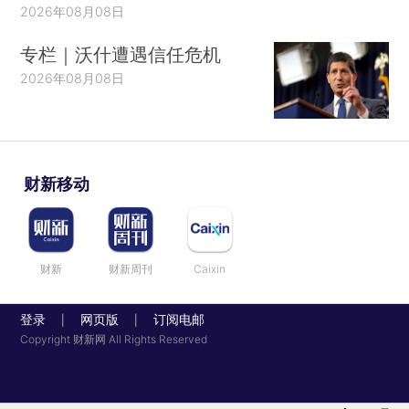
2026年08月08日
担忧如今已经越来越少。我们认为，用债务/GDP比
专栏｜沃什遭遇信任危机
率这一指标衡量财政的可持续性具有误导性，这一
2026年08月08日
指标没有反映出如下事实：随着利率的下降，GDP
的现值将会上升，而债务成本则会下降。相反，我
们认为债务存量与GDP现值的比率，或利息流量与
GDP流量的比率等指标是更恰当的度量方法。此
财新移动
外，在当前和预期的利率水平下，依据历史标准，
未来10年的名义和实际联邦债务偿付水平可能都比
较低，尤其是当我们考虑到美联储向财政部支付的
财新
财新周刊
Caixin
利息，以及联邦金融资产的利息收入时，债务偿付
水平会更低。此外，相对于GDP现值或预期税收收
登录
网页版
订阅电邮
|
|
入，当前的债务水平也处于较低水平而不是较高水
Copyright 财新网 All Rights Reserved
平。30年前制定马斯特里赫特标准（Maastricht
criteria）时的逻辑并不能让我们得出当前或10年后