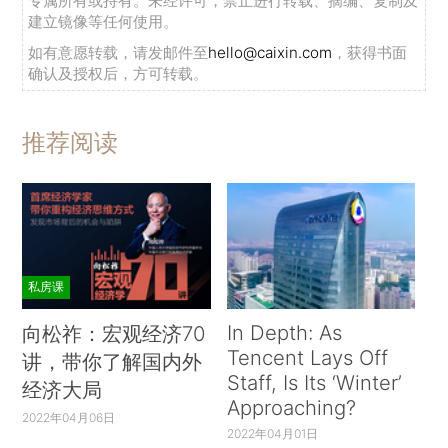
专属所有或持有。未经许可，禁止进行转载、摘编、复制及
下降的财政政策含义都不会有太大的影响。
建立镜像等任何使用。
接下来我们分析低利率水平的三个财政政策含
如有意愿转载，请发邮件至
hello@caixin.com
，获得书面
确认及授权后，方可转载。
义。
第一，虽然货币政策能够发挥维护金融体系稳
推荐阅读
定的作用，但在推动经济增长方面却无能为力，只
能起到“推绳子”（pushing on a string）的作用，
在此情况下，财政政策必须在稳定经济中发挥关键
作用。在可预见的未来，为应对美国经济衰退必须
将利率降低大约600个基点，但这是行不通的。受
私房课
到零利率下限的约束，进一步降低利率的空间非常
In Depth: As
向松祚：宏观经济70
有限，同时较低的利率水平可能无法有效刺激需
Tencent Lays Off
讲，带你了解国内外
求，这导致过度受限的财政政策可能难以实现充分
Staff, Is Its ‘Winter’
经济大局
就业的目标。即使在给定的财政政策下可以实现充
Approaching?
2022年04月06日
分就业，极低的利率也可能导致过高的杠杆率，进
2022年04月01日