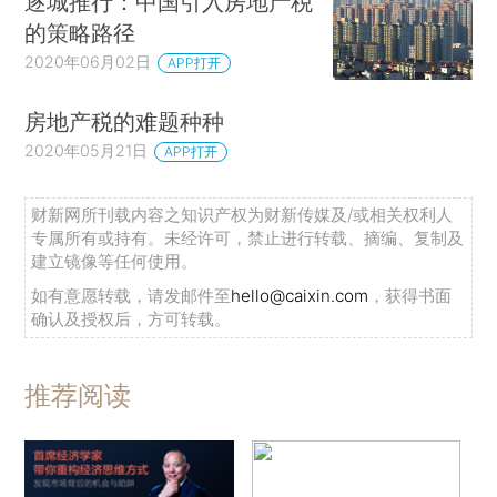
逐城推行：中国引入房地产税
的策略路径
2020年06月02日
APP打开
房地产税的难题种种
2020年05月21日
APP打开
财新网所刊载内容之知识产权为财新传媒及/或相关权利人
专属所有或持有。未经许可，禁止进行转载、摘编、复制及
建立镜像等任何使用。
如有意愿转载，请发邮件至
hello@caixin.com
，获得书面
确认及授权后，方可转载。
推荐阅读