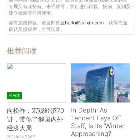
专属所有或持有。未经许可，禁止进行转载、摘编、复制及
权。这对很多人来说可能是不言而喻的，但也有很
建立镜像等任何使用。
多学者不这么认为。第三，货币是中央银行功能的
如有意愿转载，请发邮件至
hello@caixin.com
，获得书面
核心。这一点非常重要，但很多人没有完全理解这
确认及授权后，方可转载。
一点。最后我会在总结当中提到脸书发行的虚拟货
币Libra（天称币）。根据我们的研究结论，Libra
推荐阅读
不是货币。我也会谈到现代货币理论（MMT）及其
局限性。
私房课
In Depth: As
向松祚：宏观经济70
Tencent Lays Off
讲，带你了解国内外
Staff, Is Its ‘Winter’
经济大局
Approaching?
2022年04月06日