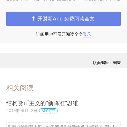
币主义提出了一些新的难题。
打开财新App 免费阅读全文
在讨论这些难题之前，我想简单回顾一下货币
主义理论的历史。这个领域很大，相关文章浩如烟
订阅用户可展开阅读全文
登录
海。我会从弗里德曼和施瓦茨（1965）的《货币与
商业周期》讲起，这篇文章是货币主义的开山之
作，它的内容比整个现代货币主义理论还要丰富。
我发现明斯基（1965）对弗里德曼和施瓦茨的批判
版面编辑：刘潇
也很有意思。金融危机之后，明斯基重获关注，著
名的“明斯基时刻”就是他提出的。
相关阅读
简单定义货币主义之后我会谈到实证方面的难
题，以及我和黄海洲
结构货币主义的“新降准”思维
（2018a,2018b,2018c,2019）的一系列研究得出
2017年09月22日
APP打开
的一些观点。我们得出了三个相互关联的观点：第
一，货币是一种国家股权。第二，货币是一种主
财新网所刊载内容之知识产权为财新传媒及/或相关权利人