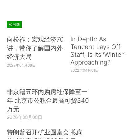
531（2015）. ）其次，巴西石油公司处于巴西历
史上最大腐败丑闻的中心。执政的工人党及其盟友
在该公司任命了许多重要高管。这些被任命的公司
私房课
高管策划了一场大规模的投标操纵计划，为政界人
士提供了一笔竞选贿赂基金，同时为腐败的内部人
In Depth: As
向松祚：宏观经济70
Tencent Lays Off
讲，带你了解国内外
士提供了丰厚的报酬。（*6.What Is the Petrobras
Staff, Is Its ‘Winter’
经济大局
Scandal that Is Engulfing Brazil?，FIN. TIMES，
Approaching?
Mar. 31，2016，https：//www. ft.
2022年04月06日
2022年04月01日
com/content/6e8b0e28-f728-11e5-803c-
d27c7117d132. ）目前为止，巴西石油已经减记了
非京籍五环内购房社保降至一
20多亿美元的直接腐败款项，（*7.Petrobras，
年 北京市公积金最高可贷340
Annual Report on Form 20-F（2015），第30
万元
页。）但分析人士估计，总损失远大于此。
2026年08月08日
在本文中，我们评估了与企业混合所有制相关
特朗普召开矿业圆桌会 拟向
的治理挑战，并考察了各国针对上市国有企业的治