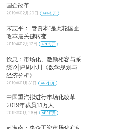
国企改革
场规则的约束。
2019年02月20日
APP打开
然而，因为“国家”是一种独特的所有者类型，
宋志平：“管资本”是此轮国企
所以混合所有制结构在标准的上市公司的公司治理
改革最关键转变
问题之上，又增加了独特的治理挑战。由于监督国
2019年02月17日
APP打开
有企业的官员与拥有国有企业的公民相分离，国家
所有制产生了自己的代理问题。正如最近在巴西发
徐忠：市场化、激励相容与系
生的那样，这些独特的治理挑战导致的问题不断引
统论|评周小川《数学规划与
发丑闻。巴西石油股份有限公司（简称“巴西石油公
经济分析》
司”）是一家政府控制的石油巨头，其股票在国内和
2019年01月31日
APP打开
纽约证券交易所上市。此前，该公司一直被视为公
中国重汽拟进行市场化改革
司治理和业绩稳健的国际典范，（*4.THE WORLD
2019年裁员1.1万人
BANK，CORPORATE GOVERNANCE OF STATE-
2019年01月28日
APP打开
OWNED ENTERPRISES：A TOOLKIT 44-
5（2014）（citing Petrobras among “several
苏海南：央企工资市场化有何