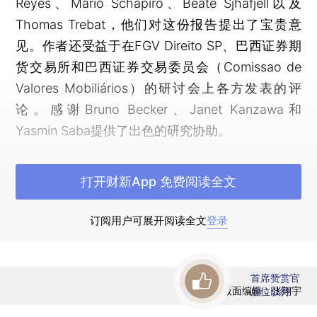
Reyes、Mario Schapiro、Beate Sjháfjell以及
Thomas Trebat，他们对这份报告提出了宝贵意
见。作者还受益于在FGV Direito SP、巴西证券期
货交易所和巴西证券交易委员会（Comissao de
Valores Mobiliários）的研讨会上各方发表的评
论。感谢Bruno Becker、Janet Kanzawa和
Yasmin Saba提供了出色的研究协助。
引言
打开财新App 免费阅读全文
国家仍在经营企业。尽管在东欧社会主义经济
崩溃之后，出现了国有企业覆灭的预言，但国有企
订阅用户可展开阅读全文
登录
业在全球经济中依然非常活跃。截至2010年，国有
企业的市值约占全世界企业总市值的五分之一。
首席赞赏官
（*1.Why China is Different，THE E，Nov. 11，
版面编辑：张翔宇
虚位以待
2010. ）之后，上市国有企业虽然普遍受到近期物