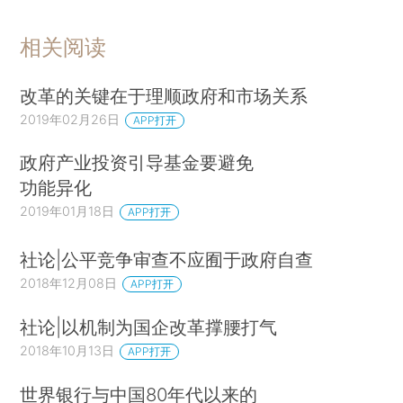
价下跌的影响，但仍然在各自的经济体和资本市场
中继续扮演主要角色。由于政策制定者鼓励国有企
相关阅读
业发行部分股票，以代替私有化或者作为私有化的
第一步，上市国有企业，即仍然由政府所有但部分
改革的关键在于理顺政府和市场关系
股份可以在公开股票市场交易的企业，在世界各地
2019年02月26日
APP打开
仍占据重要地位，甚至还有所增强。
政府产业投资引导基金要避免
上市公司的“混合所有制”模式正在蔓延。比
功能异化
如，沙特阿拉伯以前实行的制度是国家拥有国有企
2019年01月18日
APP打开
业的全部所有权，最近却宣布打算将石油巨头阿美
社论|公平竞争审查不应囿于政府自查
石油上市。（*2.Saudi Arabia Considers Aramco
2018年12月08日
APP打开
Share Sale，FINANCIAL TIMES，Jan. 7，2016.
）在中国，政府支持混合所有制，以改革庞大的国
社论|以机制为国企改革撑腰打气
有经济部门。（*3.参见第二部分第8节关于中国的
2018年10月13日
APP打开
内容。）推动混合所有制的理念是，向国有企业注
世界银行与中国80年代以来的
入私人资本后，将改善它们的管理，并使之受到市