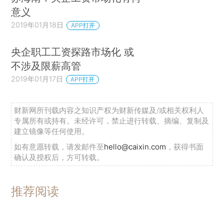
successful listed SOEs\[that\]are recognized as
意义
world leaders”）；Francisco Flores Macias &
2019年01月18日
APP打开
Aldo Musacchio，The Return of State-Owned
央企职工工资探路市场化 或
Enterprises：Should We Be Afraid?，HARV.
不涉及限薪高管
INTL REV. ，Apr. 4，2009. ）但如今它在两个方
2019年01月17日
APP打开
面陷入了危机。
首先，在过去10年中，巴西政府把巴西石油公
财新网所刊载内容之知识产权为财新传媒及/或相关权利人
司作为宏观经济政策的工具，使油价远低于国际市
专属所有或持有。未经许可，禁止进行转载、摘编、复制及
建立镜像等任何使用。
场价格，以对抗通胀。这导致巴西石油公司遭受了
如有意愿转载，请发邮件至
hello@caixin.com
，获得书面
重大损失以及投资能力的减损。（*5.Edmar Luis
确认及授权后，方可转载。
Fagundes de Almeida et al. ，Impactos da
conteno dos preos de combustíveis no
推荐阅读
Brasil e opes de mecanismos de
precificao，35 REV. ECON. POL.