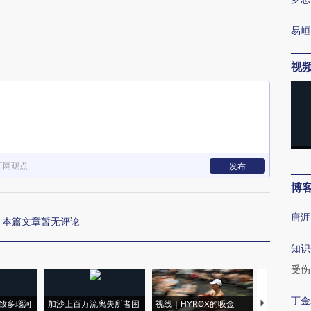
易峘
视
新网观点
发布
博
唐涯
本篇文章暂无评论
知识
受伤
丁金
致多瑙河
加沙上百万流离失所者困
视线｜HYROX的吸金
马航飞行员