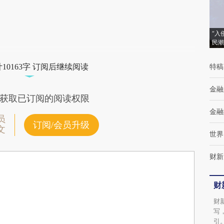
“入
民潮
特稿
10163字 订阅后继续阅读
金融
获取已订阅的阅读权限
金融
员
订阅/会员升级
文
世界
财新
财
财
写
引