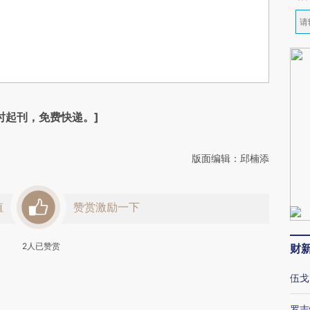
时起刊，免费快递。]
版面编辑：邱楠添
值
赞赏激励一下
2
人已赞赏
财
伍戈
罗志