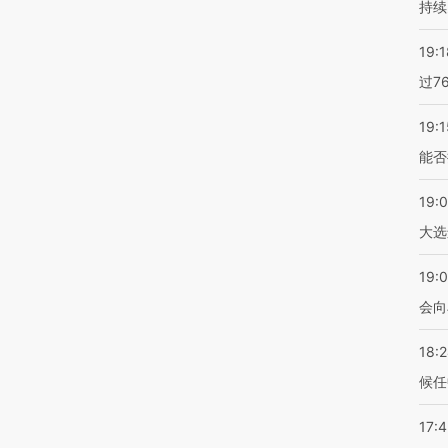
持续
19:1
过7
19:1
能否
19:
大选
19:0
会向
18:
候任
17: