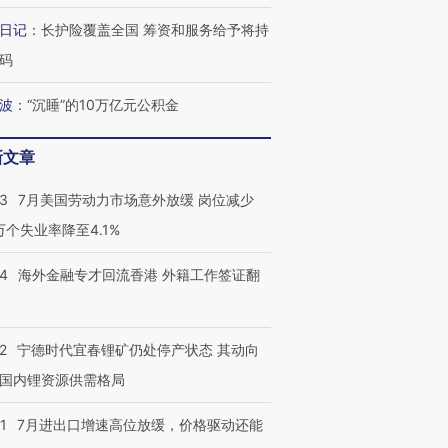
检体内含3种
度Z世代 用街头抗争将教
机”？难民潮撕裂西班牙
秘鲁纳斯
育部长拱下台
飞地休达
13人遇难
日记
：
长护险覆盖全国 筹资和服务给予将持
码
波
：
“沉睡”的10万亿元公积金
进第四届链博
【商旅对话】华住集团
新文章
技“链”接产
【特别呈现】寻找100种
CFO：不靠规模取胜，华
【特别呈
有意思的生活方式·第三对
住三大增长引擎是什么？
有意思的
43
7月美国劳动力市场意外放缓 岗位减少
3万个失业率降至4.1%
14
海外金融专才回流香港 外籍工作签证翻
2
宁德时代宜春锂矿仍处停产状态 其动向
国内锂资源供需格局
1
7月进出口增速高位放缓，价格驱动还能