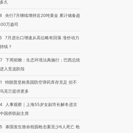
多久
8
央行7月继续增持近20吨黄金 累计储备超
600万盎司
5
7月进出口增速从高位略有回落 涨价动力
持续？
07
下周前瞻：生态环境法典施行；巴西总统
进入竞选阶段
1
特朗普坚称美国防空弹药库存充足 但不
乌克兰提供更多
24
人事观察｜上海55岁女副市长解冬进京
中国侨联副主席
45
泰国发生致命校园枪击案至少6人死亡 枪