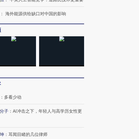
：
海外能源供给缺口对中国的影响
频
客
：
多看少动
分子
：
AI冲击之下，年轻人与高学历女性更
坤
：
耳闻目睹的几位律师
跨国走私7万
视线｜被称为“蟑螂”的印
视线｜“入侵”还是“人道危