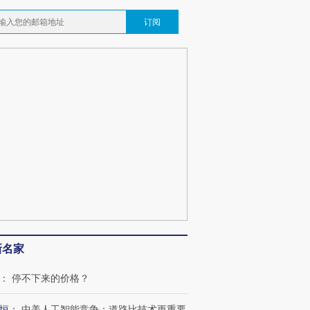
订阅
新名家
：
停不下来的价格？
恒
：
中美人工智能竞争：道路比技术更重要