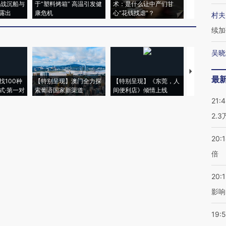
二战沉船与
于“塑料烤箱” 高温引发健
术：是什么让中产们甘
粒摇头丸 尿
露出
康危机
心“花钱找虐”？
毒品
村夫
续加
吴晓
【推广】走
最
找100种
【特别呈现】澳门全力探
【特别呈现】《东莞，人
会，让数智科
式·第一对
索葡语国家新渠道
间便利店》倾情上线
业
21:
2.
20:
倍
20:1
影响
19:5