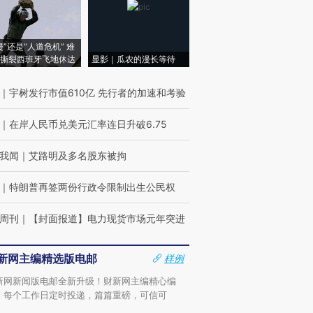
侵”还是“人道危机” 难
撕裂西班牙飞地休达
显影｜瓜农的漫长等待
｜
宇树发行市值610亿 先行者的加速和考验
｜
在岸人民币兑美元汇率连日升破6.75
我闻
｜
艾路明及多名股东被拘
｜
特朗普再签两份行政令限制出生公民权
周刊
｜
【封面报道】电力现货市场元年突进
新网主编精选版电邮
样例
新网新闻版电邮全新升级！财新网主编精心编
，每个工作日定时投递，篇篇重磅，可信可
。