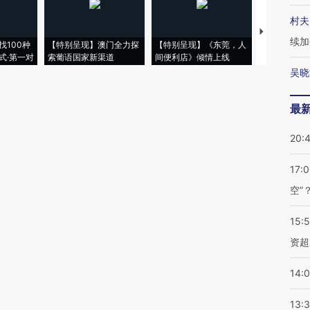
村夫
【推广】走
续加
找100种
【特别呈现】澳门全力探
【特别呈现】《东莞，人
会，让数智科
式·第一对
索葡语国家新渠道
间便利店》倾情上线
业
吴晓
最
20:
17:
空”
15:
资超
14:
13: