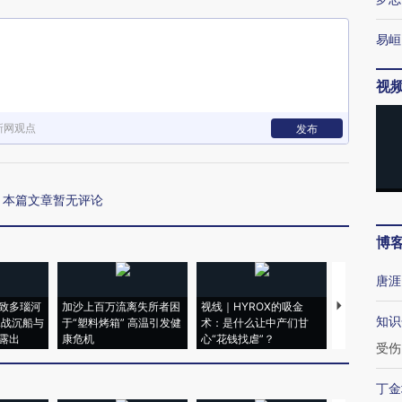
易峘
视
新网观点
发布
本篇文章暂无评论
博
唐涯
致多瑙河
加沙上百万流离失所者困
视线｜HYROX的吸金
马航飞行员
知识
二战沉船与
于“塑料烤箱” 高温引发健
术：是什么让中产们甘
粒摇头丸 尿
露出
康危机
心“花钱找虐”？
毒品
受伤
丁金