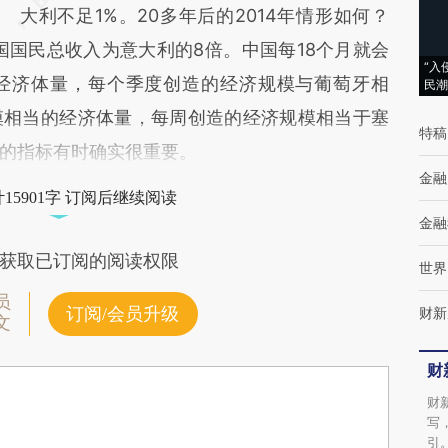
大利不足1%。20多年后的2014年情形如何？
国国民总收入为意大利的8倍。中国每18个月就会
“入
经济体量，每个季度创造的经济规模与葡萄牙相
民潮
模相当的经济体量，每周创造的经济规模相当于塞
特稿
的指标有时确实很重要。
金融
15901字 订阅后继续阅读
金融
获取已订阅的阅读权限
世界
员
订阅/会员升级
财新
文
财
财
写
引