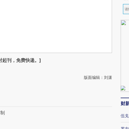
时起刊，免费快递。]
版面编辑：刘潇
财
体制
伍戈
罗志