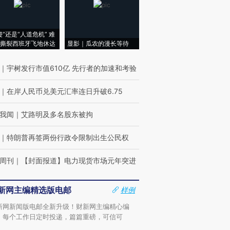
侵”还是“人道危机” 难
撕裂西班牙飞地休达
显影｜瓜农的漫长等待
｜
宇树发行市值610亿 先行者的加速和考验
｜
在岸人民币兑美元汇率连日升破6.75
我闻
｜
艾路明及多名股东被拘
｜
特朗普再签两份行政令限制出生公民权
周刊
｜
【封面报道】电力现货市场元年突进
新网主编精选版电邮
样例
新网新闻版电邮全新升级！财新网主编精心编
，每个工作日定时投递，篇篇重磅，可信可
。