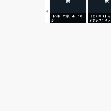
【不唯一答案】不止“养
【特别呈现】寻
老”
有意思的生活方