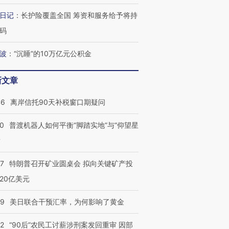
日记
：
长护险覆盖全国 筹资和服务给予将持
进第四届链博
【商旅对话】华住集团
码
技“链”接产
【特别呈现】寻找100种
CFO：不靠规模取胜，华
【特别呈
有意思的生活方式·第三对
住三大增长引擎是什么？
有意思的
波
：
“沉睡”的10万亿元公积金
新文章
46
离岸信托90天补税窗口期疑问
00
普渡机器人如何平衡“脚踏实地”与“仰望星
？
57
特朗普召开矿业圆桌会 拟向关键矿产投
20亿美元
09
美日联合干预汇率，为何影响了黄金
32
“90后”农民工讨薪涉刑案发回重审 因部