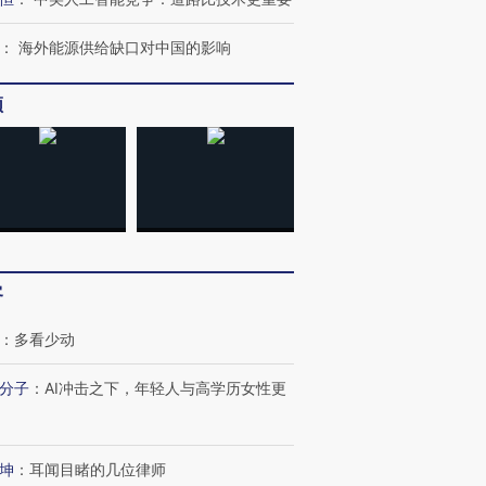
：
海外能源供给缺口对中国的影响
频
客
：
多看少动
跨国走私7万
视线｜被称为“蟑螂”的印
视线｜“入侵”还是“人道危
分子
：
AI冲击之下，年轻人与高学历女性更
检体内含3种
度Z世代 用街头抗争将教
机”？难民潮撕裂西班牙
秘鲁纳斯
育部长拱下台
飞地休达
13人遇难
坤
：
耳闻目睹的几位律师