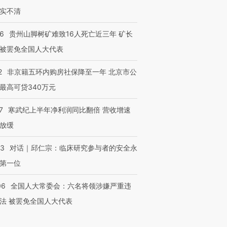
实不清
36
贵州山脚树矿难致16人死亡近三年 矿长
被罢免全国人大代表
2
非京籍五环内购房社保降至一年 北京市公
最高可贷340万元
7
寒武纪上半年净利润同比翻倍 营收增速
放缓
53
对话｜邱仁宗：临床研究参与者的安全永
第一位
06
全国人大常委会：六名将领涉嫌严重违
法 被罢免全国人大代表