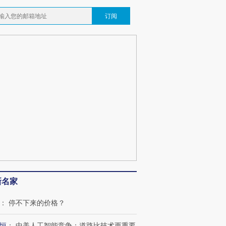
订阅
新名家
：
停不下来的价格？
恒
：
中美人工智能竞争：道路比技术更重要