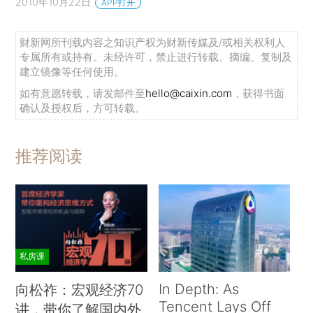
2010年10月22日
APP打开
财新网所刊载内容之知识产权为财新传媒及/或相关权利人
专属所有或持有。未经许可，禁止进行转载、摘编、复制及
建立镜像等任何使用。
如有意愿转载，请发邮件至
hello@caixin.com
，获得书面
确认及授权后，方可转载。
推荐阅读
私房课
In Depth: As
向松祚：宏观经济70
Tencent Lays Off
讲，带你了解国内外