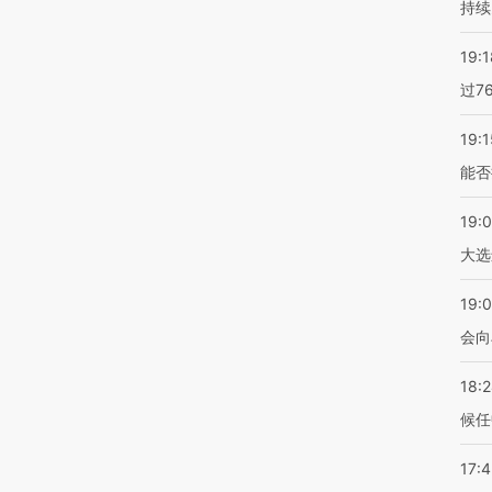
持续
19:1
过7
19:1
能否
19:
大选
19:0
会向
18:
候任
17: