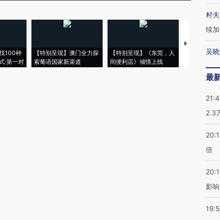
村夫
续加
【推广】走
吴晓
找100种
【特别呈现】澳门全力探
【特别呈现】《东莞，人
会，让数智科
式·第一对
索葡语国家新渠道
间便利店》倾情上线
业
最
21:
2.
20:
倍
20:1
影响
19:5