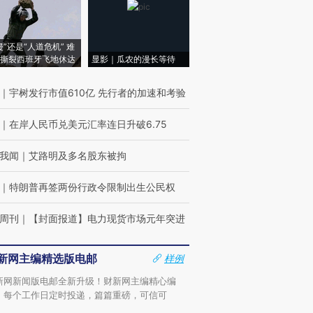
侵”还是“人道危机” 难
撕裂西班牙飞地休达
显影｜瓜农的漫长等待
｜
宇树发行市值610亿 先行者的加速和考验
｜
在岸人民币兑美元汇率连日升破6.75
我闻
｜
艾路明及多名股东被拘
｜
特朗普再签两份行政令限制出生公民权
周刊
｜
【封面报道】电力现货市场元年突进
新网主编精选版电邮
样例
新网新闻版电邮全新升级！财新网主编精心编
，每个工作日定时投递，篇篇重磅，可信可
。