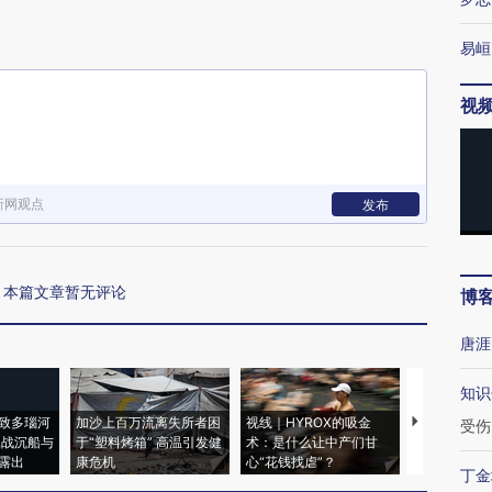
易峘
视
新网观点
发布
本篇文章暂无评论
博
唐涯
知识
致多瑙河
加沙上百万流离失所者困
视线｜HYROX的吸金
马航飞行员
受伤
二战沉船与
于“塑料烤箱” 高温引发健
术：是什么让中产们甘
粒摇头丸 尿
露出
康危机
心“花钱找虐”？
毒品
丁金