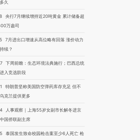
多久
8
央行7月继续增持近20吨黄金 累计储备超
600万盎司
5
7月进出口增速从高位略有回落 涨价动力
持续？
07
下周前瞻：生态环境法典施行；巴西总统
进入竞选阶段
1
特朗普坚称美国防空弹药库存充足 但不
乌克兰提供更多
24
人事观察｜上海55岁女副市长解冬进京
中国侨联副主席
45
泰国发生致命校园枪击案至少6人死亡 枪