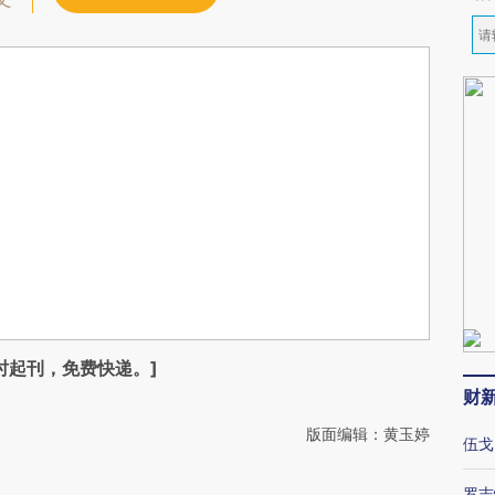
时起刊，免费快递。]
财
版面编辑：黄玉婷
伍戈
罗志