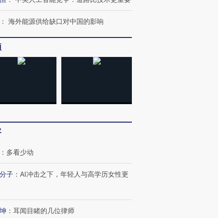
：
海外能源供给缺口对中国的影响
频
客
：
多看少动
分子
：
AI冲击之下，年轻人与高学历女性更
跨国走私7万
视线｜被称为“蟑螂”的印
视线｜“入侵”还是“人道危
检体内含3种
度Z世代 用街头抗争将教
机”？难民潮撕裂西班牙
秘鲁纳斯
育部长拱下台
飞地休达
13人遇难
坤
：
耳闻目睹的几位律师