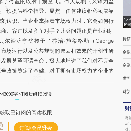
来了有益的政府干预空间。有关规制（又译为监
类干预提供科学指导。显然，任何建议都必须依靠
“入
深刻认识。当企业掌握着市场权力时，它会如何行
民潮
应商、客户以及竞争对手？此类问题正是产业组织
特稿
贝尔经济学奖授予了乔治·施蒂格勒（George
组织、市场运行以及公共规制的原因和效果的开创性研
金融
速发展甚至可谓革命，极大地增进了我们对不完全
金融
竞争政策奠定了基础。对于拥有市场权力的企业的
世界
财新
43090字 订阅后继续阅读
财
获取已订阅的阅读权限
财
写
员
订阅/会员升级
引
文