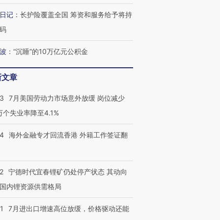
日记
：
长护险覆盖全国 筹资和服务给予将持
码
进第四届链博
【商旅对话】华住集团
波
：
“沉睡”的10万亿元公积金
技“链”接产
【特别呈现】寻找100种
CFO：不靠规模取胜，华
【特别呈
有意思的生活方式·第三对
住三大增长引擎是什么？
有意思的
新文章
43
7月美国劳动力市场意外放缓 岗位减少
3万个失业率降至4.1%
14
海外金融专才回流香港 外籍工作签证翻
2
宁德时代宜春锂矿仍处停产状态 其动向
国内锂资源供需格局
1
7月进出口增速高位放缓，价格驱动还能