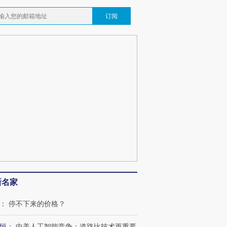
订阅
新名家
：
停不下来的价格？
恒
：
中美人工智能竞争：道路比技术更重要